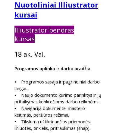
Nuotoliniai Illiustrator
kursai
Illiustrator bendras
kursas
bendra
18 ak. Val.
Programos aplinka ir darbo pradžia
Programos sąsaja ir pagrindiniai darbo
•
langai.
Naujo dokumento kūrimo parinktys ir jų
•
pritaikymas konkrečioms darbo reikmėms.
Navigacija dokumente: mastelio
•
keitimas, peržiūros režimai.
Tikslumą užtikrinančios priemonės:
•
liniuotės, tinklelis, pritraukimas (snap).