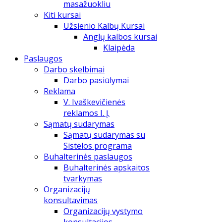
masažuokliu
Kiti kursai
Užsienio Kalbų Kursai
Anglų kalbos kursai
Klaipėda
Paslaugos
Darbo skelbimai
Darbo pasiūlymai
Reklama
V. Ivaškevičienės
reklamos I. Į.
Sąmatų sudarymas
Sąmatų sudarymas su
Sistelos programa
Buhalterinės paslaugos
Buhalterinės apskaitos
tvarkymas
Organizacijų
konsultavimas
Organizacijų vystymo