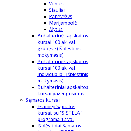
Vilnius
Šiauliai
Panevėžys
Marijampolė
Alytus
Buhalterinės apskaitos
kursai 100 ak. val.
grupėse (Išplėstinis
mokymasis)
Buhalterinės apskaitos
kursai 100 ak. val.
Individualiai (Išplėstinis
mokymasis)
Buhalteriniai apskaitos
kursai pažengusiems
Sąmatos kursai
Esamieji Sąmatos
kursai, su "SISTELA"
programa 12 val.
Išplėstiniai Sąmatos