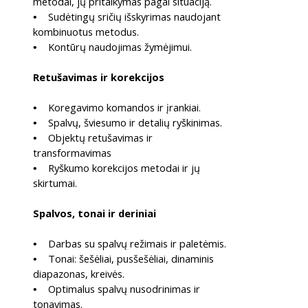
metodai, jų pritaikymas pagal situaciją.
Sudėtingų sričių išskyrimas naudojant
•
kombinuotus metodus.
Kontūrų naudojimas žymėjimui.
•
Retušavimas ir korekcijos
Koregavimo komandos ir įrankiai.
•
Spalvų, šviesumo ir detalių ryškinimas.
•
Objektų retušavimas ir
•
transformavimas
Ryškumo korekcijos metodai ir jų
•
skirtumai.
Spalvos, tonai ir deriniai
Darbas su spalvų režimais ir paletėmis.
•
Tonai: šešėliai, pusšešėliai, dinaminis
•
diapazonas, kreivės.
Optimalus spalvų nusodrinimas ir
•
tonavimas.