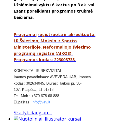
Užsiėmimai vyktų 6 kartus po 3 ak. val.
Esant poreikiams programos trukmė
keičiama.
Programa įregistruota ir akredituota:
LR Švietimo, Mokslo ir Sporto
Ministerijoje. Neformaliojo švietimo
programų registre (AIKOS).
Programos kodas: 223003738.
KONTAKTAI IR REKVIZITAI
​Įmonės pavadinimas: AVEVERA UAB, Įmonės
kodas: 302634045, Biuras: Taikos pr. 38-
107,
Klaipėda,
LT-91218
Tel. Mob.: +370 678 68 888
El.paštas:
info@vev.lt
Skaityti daugiau ...