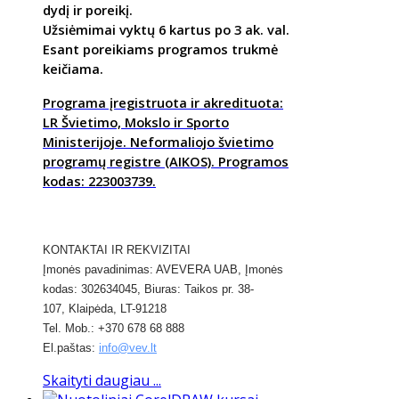
dydį ir poreikį.
Užsiėmimai vyktų 6 kartus po 3 ak. val.
Esant poreikiams programos trukmė
keičiama.
Programa įregistruota ir akredituota:
LR Švietimo, Mokslo ir Sporto
Ministerijoje. Neformaliojo švietimo
programų registre (AIKOS). Programos
kodas: 223003739.
KONTAKTAI IR REKVIZITAI
​Įmonės pavadinimas: AVEVERA UAB, Įmonės
kodas: 302634045, Biuras: Taikos pr. 38-
107,
Klaipėda,
LT-91218
Tel. Mob.: +370 678 68 888
El.paštas:
info@vev.lt
Skaityti daugiau ...