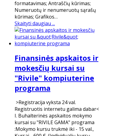
formatavimas; Antraščių kūrimas;
Numeruotų ir nenumeruotų sąrašų
kūrimas; Grafikos…
Skaityti daugiau ...
Finansinės apskaitos ir
mokesčių kursai su
"Rivile" kompiuterine
programa
>Registracija vyksta 24 val.
Registruotis internetu galima dabar<
I. Buhalterinės apskaitos mokymo
kursai su "RIVILE GAMA" programa
:Mokymo kursu trukmė iki - 15 val.,
Kursai - 600 €. (Individualių kursų