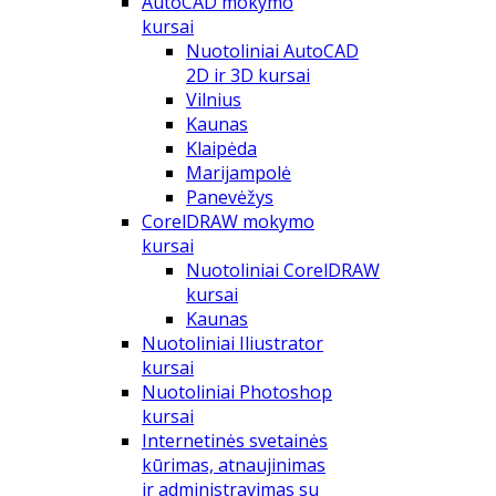
AutoCAD mokymo
kursai
Nuotoliniai AutoCAD
2D ir 3D kursai
Vilnius
Kaunas
Klaipėda
Marijampolė
Panevėžys
CorelDRAW mokymo
kursai
Nuotoliniai CorelDRAW
kursai
Kaunas
Nuotoliniai Iliustrator
kursai
Nuotoliniai Photoshop
kursai
Internetinės svetainės
kūrimas, atnaujinimas
ir administravimas su