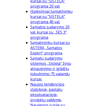
kursai su "SISTELA"
programa 20 val.
Išplėstiniai Sąmatininkų
kursai su "SISTELA"
programa 40 val.
Sąmatos sudarymo 20
val. kursai su „SES 3“
programa
Sąmatininkų kursai su
ASTERA „Sąmatos
Expert“ programa
Sąmatų sudarymo
sistemos „Sistela“ žinių
atnaujinimo ir įgūdžių
tobulinimo 75 valandų
kursai.
Naujos tendencijos
statyboje, pastatų
eksploatacijoje,
projektų valdyme.
Naujienos susiję su