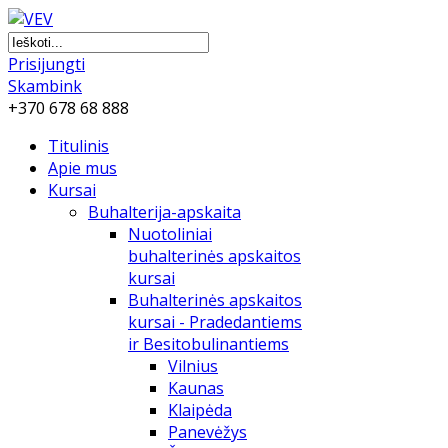
Prisijungti
Skambink
+370 678 68 888
Titulinis
Apie mus
Kursai
Buhalterija-apskaita
Nuotoliniai
buhalterinės apskaitos
kursai
Buhalterinės apskaitos
kursai - Pradedantiems
ir Besitobulinantiems
Vilnius
Kaunas
Klaipėda
Panevėžys