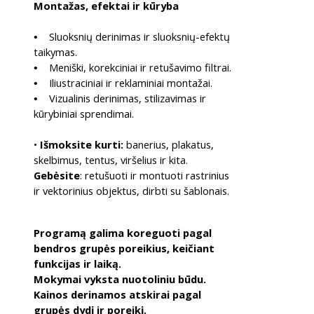
Montažas, efektai ir kūryba
Sluoksnių derinimas ir sluoksnių-efektų
•
taikymas.
Meniški, korekciniai ir retušavimo filtrai.
•
Iliustraciniai ir reklaminiai montažai.
•
Vizualinis derinimas, stilizavimas ir
•
kūrybiniai sprendimai.
•
Išmoksite kurti:
banerius, plakatus,
skelbimus, tentus, viršelius ir kita.
Gebėsite
: retušuoti ir montuoti rastrinius
ir vektorinius objektus, dirbti su šablonais.
Programą galima koreguoti pagal
bendros grupės poreikius, keičiant
funkcijas ir laiką.
Mokymai vyksta nuotoliniu būdu.
Kainos derinamos atskirai pagal
grupės dydį ir poreikį.