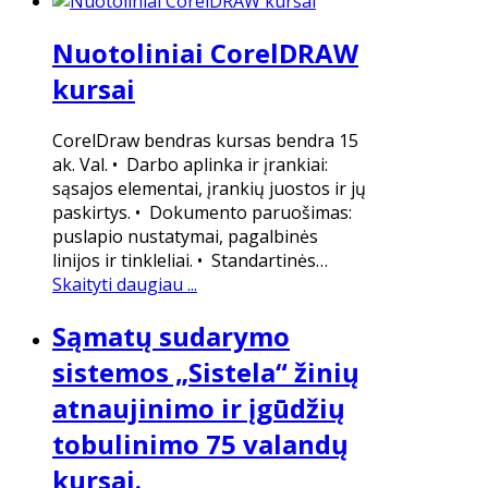
Nuotoliniai CorelDRAW
kursai
CorelDraw bendras kursas bendra 15
ak. Val. • Darbo aplinka ir įrankiai:
sąsajos elementai, įrankių juostos ir jų
paskirtys. • Dokumento paruošimas:
puslapio nustatymai, pagalbinės
linijos ir tinkleliai. • Standartinės…
Skaityti daugiau ...
Sąmatų sudarymo
sistemos „Sistela“ žinių
atnaujinimo ir įgūdžių
tobulinimo 75 valandų
kursai.