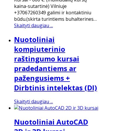
kaina-sutartinė) Vilniuje
+37067260349 galimi ir kontaktiniu
būdu.​(skirta turintiems buhalterines…
Skaityti daugiau ...
Nuotoliniai
kompiuterinio
raštingumo kursai
pradedantiems ar
pažengusiems +
Dirbtinis intelektas (DI)
Skaityti daugiau ...
Nuotoliniai AutoCAD