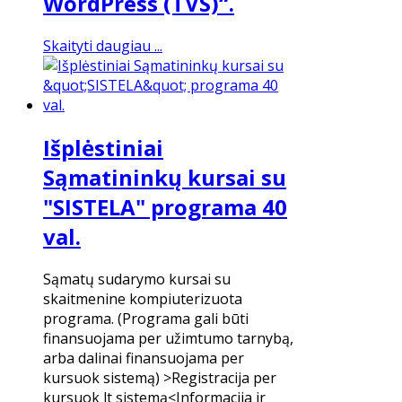
WordPress (TVS)“.
Skaityti daugiau ...
Išplėstiniai
Sąmatininkų kursai su
"SISTELA" programa 40
val.
Sąmatų sudarymo kursai su
skaitmenine kompiuterizuota
programa. (Programa gali būti
finansuojama per užimtumo tarnybą,
arba dalinai finansuojama per
kursuok sistemą) >Registracija per
kursuok lt sistemą<Informacija ir