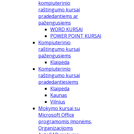
kompiuterinio
raštingumo kursai
pradedantiems ar
pažengusiems
WORD KURSAI
POWER POINT KURSAI
Kompiuterinio
raštingumo kursai
pažengusiems
Klaipėda
Kompiuterinio
raštingumo kursai
pradedantiesiems
Klaipėda
Kaunas
Vilnius
Mokymo kursai su
Microsoft Office
programomis Įmonėms,
Organizacijoms