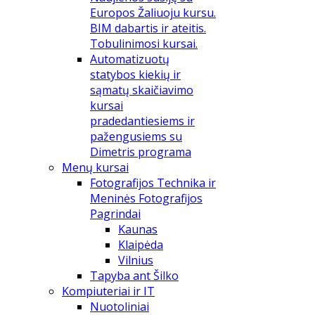
Europos Žaliuoju kursu.
BIM dabartis ir ateitis.
Tobulinimosi kursai.
Automatizuotų
statybos kiekių ir
sąmatų skaičiavimo
kursai
pradedantiesiems ir
pažengusiems su
Dimetris programa
Menų kursai
Fotografijos Technika ir
Meninės Fotografijos
Pagrindai
Kaunas
Klaipėda
Vilnius
Tapyba ant Šilko
Kompiuteriai ir IT
Nuotoliniai