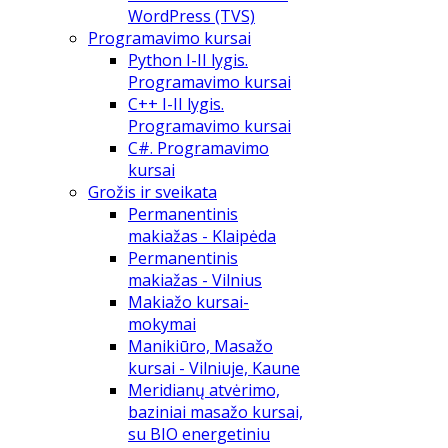
WordPress (TVS)
Programavimo kursai
Python I-II lygis.
Programavimo kursai
C++ I-II lygis.
Programavimo kursai
C#. Programavimo
kursai
Grožis ir sveikata
Permanentinis
makiažas - Klaipėda
Permanentinis
makiažas - Vilnius
Makiažo kursai-
mokymai
Manikiūro, Masažo
kursai - Vilniuje, Kaune
Meridianų atvėrimo,
baziniai masažo kursai,
su BIO energetiniu