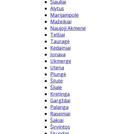
Šiauliai
Alytus
Marijampolė
Mažeikiai
Naujoji Akmenė
Telšiai
Tauragė
Kėdainiai
Jonava
Ukmergė
Utena
Plungė
Šilutė
Šilalė
Kretinga
Gargždai
Palanga
Raseiniai
Šakiai
Širvintos
Skuodas