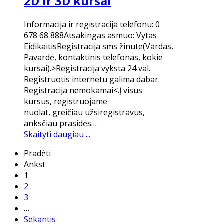
2D ir 3D kursai
Informacija ir registracija telefonu: 0
678 68 888Atsakingas asmuo: Vytas
EidikaitisRegistracija sms žinute(Vardas,
Pavardė, kontaktinis telefonas, kokie
kursai).>Registracija vyksta 24 val.
Registruotis internetu galima dabar.
Registracija nemokamai<.Į visus
kursus, registruojame
nuolat, greičiau užsiregistravus,
anksčiau prasidės…
Skaityti daugiau ...
Pradėti
Ankst
1
2
3
…
Sekantis