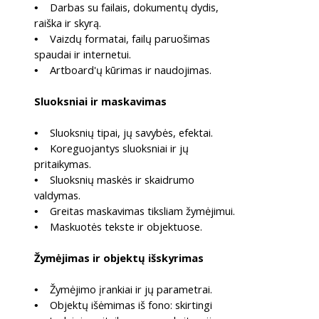
Darbas su failais, dokumentų dydis,
•
raiška ir skyrą.
Vaizdų formatai, failų paruošimas
•
spaudai ir internetui.
Artboard'ų kūrimas ir naudojimas.
•
Sluoksniai ir maskavimas
Sluoksnių tipai, jų savybės, efektai.
•
Koreguojantys sluoksniai ir jų
•
pritaikymas.
Sluoksnių maskės ir skaidrumo
•
valdymas.
Greitas maskavimas tiksliam žymėjimui.
•
Maskuotės tekste ir objektuose.
•
Žymėjimas ir objektų išskyrimas
Žymėjimo įrankiai ir jų parametrai.
•
Objektų išėmimas iš fono: skirtingi
•