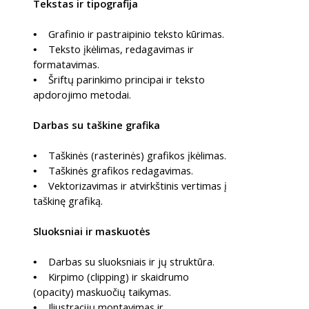
Tekstas ir tipografija
Grafinio ir pastraipinio teksto kūrimas.
•
Teksto įkėlimas, redagavimas ir
•
formatavimas.
Šriftų parinkimo principai ir teksto
•
apdorojimo metodai.
Darbas su taškine grafika
Taškinės (rasterinės) grafikos įkėlimas.
•
Taškinės grafikos redagavimas.
•
Vektorizavimas ir atvirkštinis vertimas į
•
taškinę grafiką.
Sluoksniai ir maskuotės
Darbas su sluoksniais ir jų struktūra.
•
Kirpimo (clipping) ir skaidrumo
•
(opacity) maskuočių taikymas.
Iliustracijų montavimas ir
•