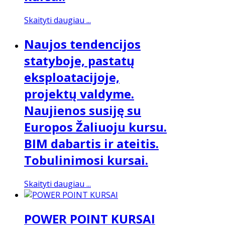
Skaityti daugiau ...
Naujos tendencijos
statyboje, pastatų
eksploatacijoje,
projektų valdyme.
Naujienos susiję su
Europos Žaliuoju kursu.
BIM dabartis ir ateitis.
Tobulinimosi kursai.
Skaityti daugiau ...
POWER POINT KURSAI