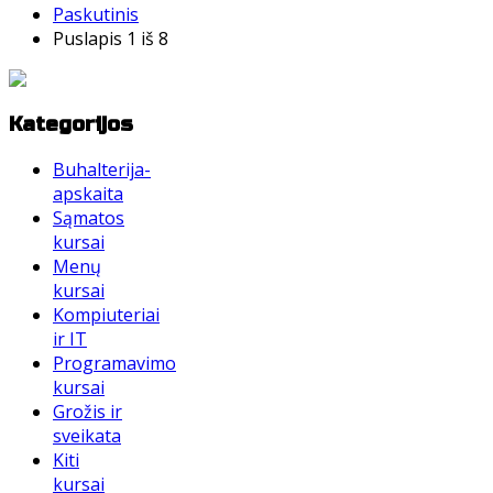
Paskutinis
Puslapis 1 iš 8
Kategorijos
Buhalterija-
apskaita
Sąmatos
kursai
Menų
kursai
Kompiuteriai
ir IT
Programavimo
kursai
Grožis ir
sveikata
Kiti
kursai