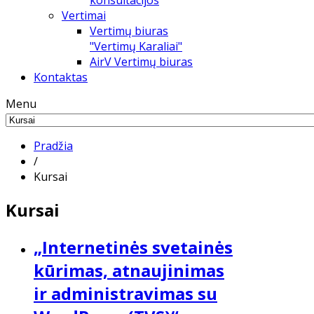
konsultacijos
Vertimai
Vertimų biuras
"Vertimų Karaliai"
AirV Vertimų biuras
Kontaktas
Menu
Pradžia
/
Kursai
Kursai
„Internetinės svetainės
kūrimas, atnaujinimas
ir administravimas su