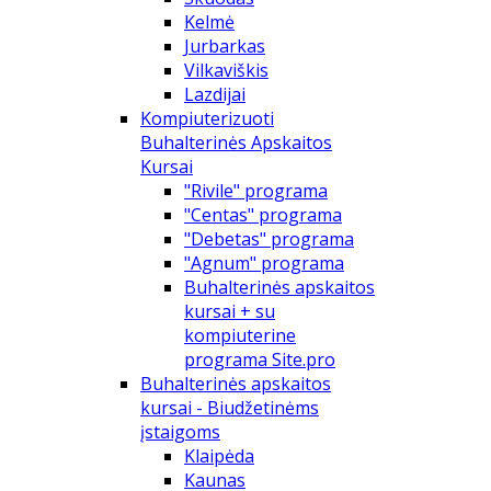
Kelmė
Jurbarkas
Vilkaviškis
Lazdijai
Kompiuterizuoti
Buhalterinės Apskaitos
Kursai
"Rivile" programa
"Centas" programa
"Debetas" programa
"Agnum" programa
Buhalterinės apskaitos
kursai + su
kompiuterine
programa Site.pro
Buhalterinės apskaitos
kursai - Biudžetinėms
įstaigoms
Klaipėda
Kaunas