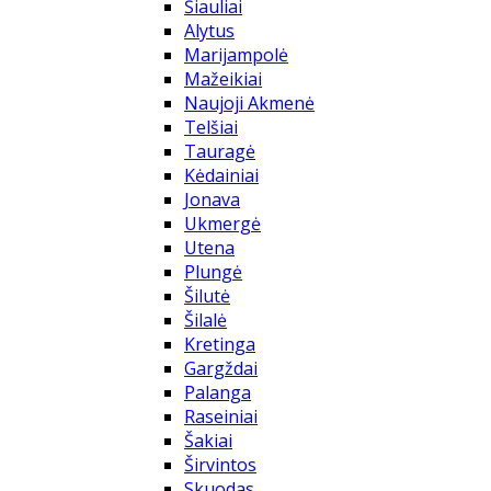
Šiauliai
Alytus
Marijampolė
Mažeikiai
Naujoji Akmenė
Telšiai
Tauragė
Kėdainiai
Jonava
Ukmergė
Utena
Plungė
Šilutė
Šilalė
Kretinga
Gargždai
Palanga
Raseiniai
Šakiai
Širvintos
Skuodas