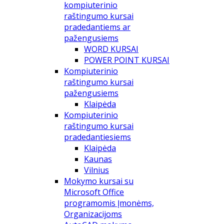
kompiuterinio
raštingumo kursai
pradedantiems ar
pažengusiems
WORD KURSAI
POWER POINT KURSAI
Kompiuterinio
raštingumo kursai
pažengusiems
Klaipėda
Kompiuterinio
raštingumo kursai
pradedantiesiems
Klaipėda
Kaunas
Vilnius
Mokymo kursai su
Microsoft Office
programomis Įmonėms,
Organizacijoms