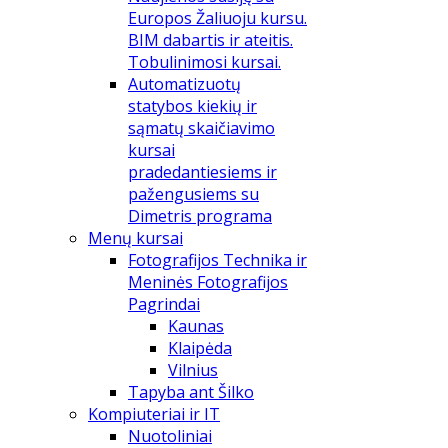
Europos Žaliuoju kursu.
BIM dabartis ir ateitis.
Tobulinimosi kursai.
Automatizuotų
statybos kiekių ir
sąmatų skaičiavimo
kursai
pradedantiesiems ir
pažengusiems su
Dimetris programa
Menų kursai
Fotografijos Technika ir
Meninės Fotografijos
Pagrindai
Kaunas
Klaipėda
Vilnius
Tapyba ant Šilko
Kompiuteriai ir IT
Nuotoliniai