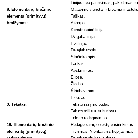
Linijos tipo parinkimas, pakeitimas ir
8. Elementarių brėžinio
Matavimo vienetai ir brėžinio mastelis
elementų (primityvų)
Taškas.
braižymas:
Atkarpa.
Konstrukcinė linija.
Dviguba linija.
Polilinija.
Daugiakampis.
Stačiakampis.
Lankas.
Apskritimas.
Elipsė.
Žiedas.
Štrichavimas.
Eskizas.
9. Tekstas:
Teksto rašymo būdai.
Teksto stiliaus sukūrimas.
Teksto redagavimas.
10. Elementarių brėžinio
Redaguojamų objektų pasirinkimas.
elementų (primityvų)
Trynimas. Vienkartinis kopijavimas.