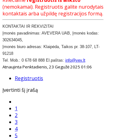
(nemokamai). Registruotis galite nurodytais
kontaktais arba užpildę registracijos formą.
KONTAKTAI IR REKVIZITAI
​Įmonės pavadinimas: AVEVERA UAB, Įmonės kodas:
302634045,
Įmonės biuro adresas: Klaipėda, Taikos pr. 38-107, LT-
91218
​Tel. Mob.: 0 678 68 888 El.paštas:
info@vev.lt
Atnaujinta Penktadienis, 23 Gegužė 2025 01:06
Registruotis
Įvertinti šį įrašą
1
2
3
4
5