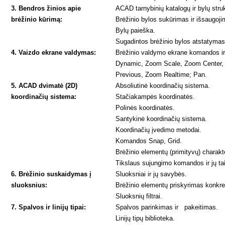
3. Bendros žinios apie
ACAD tarnybinių katalogų ir bylų struk
brėžinio kūrimą:
Brėžinio bylos sukūrimas ir išsaugoj
Bylų paieška.
Sugadintos brėžinio bylos atstatymas
4. Vaizdo ekrane valdymas:
Brėžinio valdymo ekrane komandos ir
Dynamic, Zoom Scale, Zoom Center,
Previous, Zoom Realtime; Pan.
5. ACAD dvimatė (2D)
Absoliutinė koordinačių sistema.
koordinačių sistema:
Stačiakampės koordinatės.
Polinės koordinatės.
Santykinė koordinačių sistema.
Koordinačių įvedimo metodai.
Komandos Snap, Grid.
Brėžinio elementų (primityvų) charakte
Tikslaus sujungimo komandos ir jų t
6. Brėžinio suskaidymas į
Sluoksniai ir jų savybės.
sluoksnius:
Brėžinio elementų priskyrimas konkre
Sluoksnių filtrai.
7. Spalvos ir linijų tipai:
Spalvos parinkimas ir pakeitimas.
Linijų tipų biblioteka.