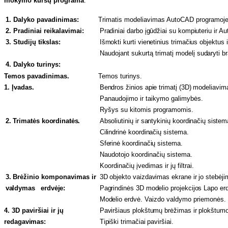
mokymo kursų
programa
:
1. Dalyko pavadinimas:
Trimatis modeliavimas AutoCAD programoj
2. Pradiniai reikalavimai:
Pradiniai darbo įgūdžiai su kompiuteriu ir 
3. Studijų tikslas:
Išmokti kurti vienetinius trimačius objektus i
Naudojant sukurtą trimatį modelį
sudaryti b
4. Dalyko turinys:
Temos pavadinimas.
Temos turinys.
1. Įvadas.
Bendros žinios apie trimatį (3D) modeliavim
Panaudojimo ir taikymo galimybės.
Ryšys su kitomis programomis.
2. Trimatės
koordinatės.
Absoliutinių ir santykinių koordinačių
sistem
Cilindrinė koordinačių sistema.
Sferinė koordinačių sistema.
Naudotojo koordinačių sistema.
Koordinačių įvedimas ir jų filtrai.
3. Brėžinio
komponavimas ir
3D objekto vaizdavimas ekrane ir jo stebėji
valdymas erdvėje:
Pagrindinės 3D modelio projekcijos Lapo er
Modelio erdvė.
Vaizdo valdymo priemonės.
4. 3D paviršiai ir jų
Paviršiaus plokštumų brėžimas ir
plokštum
redagavimas:
Tipiški trimačiai paviršiai.