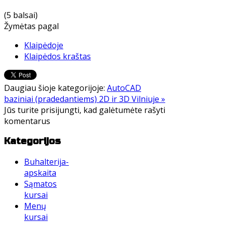
(5 balsai)
Žymėtas pagal
Klaipėdoje
Klaipėdos kraštas
Daugiau šioje kategorijoje:
AutoCAD
baziniai (pradedantiems) 2D ir 3D Vilniuje »
Jūs turite prisijungti, kad galėtumėte rašyti
komentarus
Kategorijos
Buhalterija-
apskaita
Sąmatos
kursai
Menų
kursai