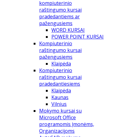
kompiuterinio
raštingumo kursai
pradedantiems ar
pažengusiems
WORD KURSAI
POWER POINT KURSAI
Kompiuterinio
raštingumo kursai
pažengusiems
Klaipėda
Kompiuterinio
raštingumo kursai
pradedantiesiems
Klaipėda
Kaunas
Vilnius
Mokymo kursai su
Microsoft Office
programomis Įmonėms,
Organizacijoms