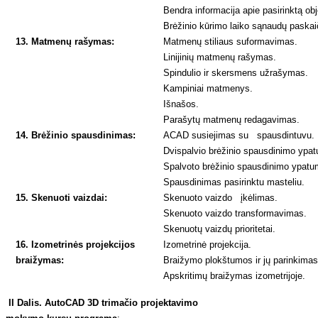
Bendra informacija apie pasirinktą ob
Brėžinio kūrimo laiko sąnaudų paska
13. Matmenų rašymas:
Matmenų stiliaus suformavimas.
Linijinių matmenų rašymas.
Spindulio ir skersmens užrašymas.
Kampiniai matmenys.
Išnašos.
Parašytų matmenų redagavimas.
14. Brėžinio spausdinimas:
ACAD susiejimas su spausdintuvu.
Dvispalvio brėžinio spausdinimo ypa
Spalvoto brėžinio spausdinimo ypatu
Spausdinimas pasirinktu masteliu.
15. Skenuoti vaizdai:
Skenuoto vaizdo įkėlimas.
Skenuoto vaizdo transformavimas.
Skenuotų vaizdų prioritetai.
16. Izometrinės projekcijos
Izometrinė projekcija.
braižymas:
Braižymo plokštumos ir jų parinkima
Apskritimų braižymas izometrijoje.
II Dalis. AutoCAD 3D trimačio projektavimo