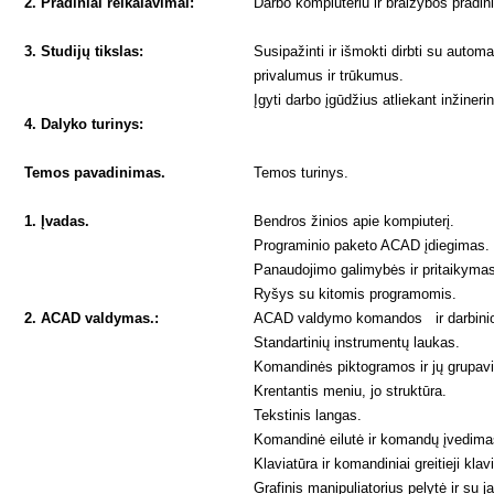
2. Pradiniai reikalavimai:
Darbo kompiuteriu ir braižybos pradini
3. Studijų tikslas:
Susipažinti ir išmokti dirbti su auto
privalumus ir trūkumus.
Įgyti darbo įgūdžius atliekant inžineri
4. Dalyko turinys:
Temos pavadinimas.
Temos turinys.
1. Įvadas.
Bendros žinios apie kompiuterį.
Programinio paketo ACAD įdiegimas.
Panaudojimo galimybės ir pritaikyma
Ryšys su kitomis programomis.
2. ACAD valdymas.:
ACAD valdymo komandos ir darbinio 
Standartinių instrumentų laukas.
Komandinės piktogramos ir jų grupavi
Krentantis meniu, jo struktūra.
Tekstinis langas.
Komandinė eilutė ir komandų įvedima
Klaviatūra ir komandiniai greitieji klav
Grafinis manipuliatorius pelytė ir su 