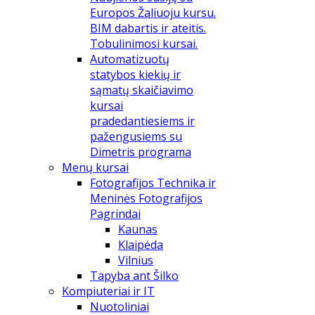
Europos Žaliuoju kursu.
BIM dabartis ir ateitis.
Tobulinimosi kursai.
Automatizuotų
statybos kiekių ir
sąmatų skaičiavimo
kursai
pradedantiesiems ir
pažengusiems su
Dimetris programa
Menų kursai
Fotografijos Technika ir
Meninės Fotografijos
Pagrindai
Kaunas
Klaipėda
Vilnius
Tapyba ant Šilko
Kompiuteriai ir IT
Nuotoliniai