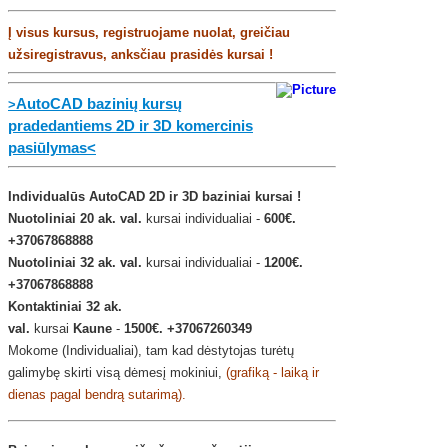
Į visus kursus, registruojame nuolat,
g
reičiau
užsiregistravus, anksčiau prasidės kursai !
AutoCAD bazinių kursų
>
pradedantiems 2D ir 3D komercinis
pasiūlymas<
Individualūs AutoCAD 2D ir 3D baziniai kursai !
Nuotoliniai
20 ak. val.
kursai individualiai -
600€.
+37067868888
Nuotoliniai
32 ak. val.
kursai individualiai -
1200
€.
+37067868888
Kontaktiniai
32 ak.
val.
kursai
Kaune
-
1500
€.
+37067260349
Mokome (Individualiai), tam kad dėstytojas turėtų
galimybę skirti visą dėmesį mokiniui,
(grafiką - laiką ir
dienas pagal bendrą sutarimą).