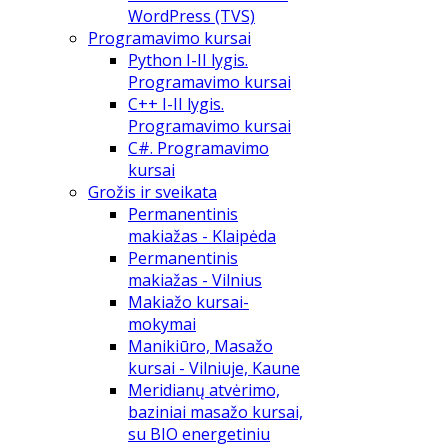
WordPress (TVS)
Programavimo kursai
Python I-II lygis.
Programavimo kursai
C++ I-II lygis.
Programavimo kursai
C#. Programavimo
kursai
Grožis ir sveikata
Permanentinis
makiažas - Klaipėda
Permanentinis
makiažas - Vilnius
Makiažo kursai-
mokymai
Manikiūro, Masažo
kursai - Vilniuje, Kaune
Meridianų atvėrimo,
baziniai masažo kursai,
su BIO energetiniu