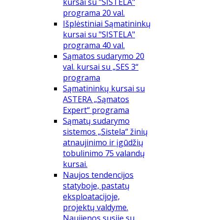
kursai su "SISTELA"
programa 20 val.
Išplėstiniai Sąmatininkų
kursai su "SISTELA"
programa 40 val.
Sąmatos sudarymo 20
val. kursai su „SES 3“
programa
Sąmatininkų kursai su
ASTERA „Sąmatos
Expert“ programa
Sąmatų sudarymo
sistemos „Sistela“ žinių
atnaujinimo ir įgūdžių
tobulinimo 75 valandų
kursai.
Naujos tendencijos
statyboje, pastatų
eksploatacijoje,
projektų valdyme.
Naujienos susiję su