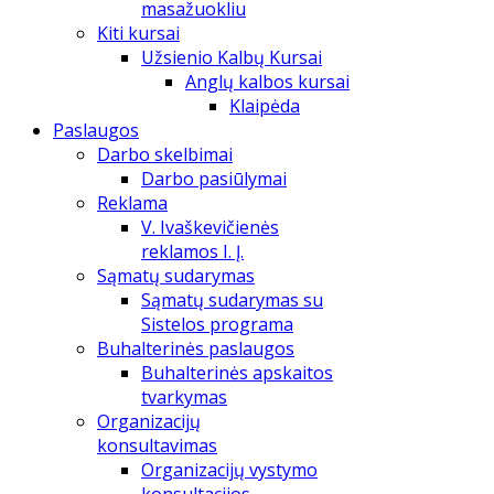
masažuokliu
Kiti kursai
Užsienio Kalbų Kursai
Anglų kalbos kursai
Klaipėda
Paslaugos
Darbo skelbimai
Darbo pasiūlymai
Reklama
V. Ivaškevičienės
reklamos I. Į.
Sąmatų sudarymas
Sąmatų sudarymas su
Sistelos programa
Buhalterinės paslaugos
Buhalterinės apskaitos
tvarkymas
Organizacijų
konsultavimas
Organizacijų vystymo