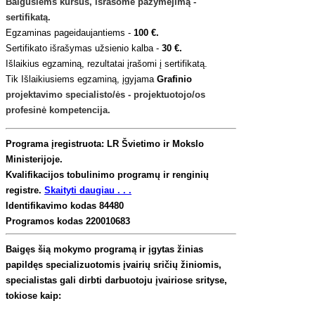
Baigusiems kursus, išrašome pažymėjimą -
sertifikatą.
Egzaminas pageidaujantiems -
100 €.
Sertifikato išrašymas užsienio kalba -
30 €.
Išlaikius egzaminą, rezultatai įrašomi į sertifikatą.
Tik Išlaikiusiems egzaminą, įgyjama
Grafinio
projektavimo specialisto/ės - projektuotojo/os
profesinė kompetencija.
Programa įregistruota: LR Švietimo ir Mokslo
Ministerijoje.
Kvalifikacijos tobulinimo programų ir renginių
registre.
Skaityti daugiau . . .
Identifikavimo kodas 84480
Programos kodas 220010683
Baigęs šią mokymo programą ir įgytas žinias
papildęs specializuotomis įvairių sričių žiniomis,
specialistas gali dirbti darbuotoju įvairiose srityse,
tokiose kaip: