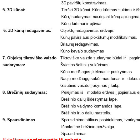
3D paviršių konstravimas.
5. 3D kūnai:
Tipiški 3D kūnai.
Kūnų kūrimas sukimu ir i
Kūnų sudarymas naudojant kūnų apjungimą,
Kūnų kirtimai ir pjūviai.
6. 3D kūnų
redagavimas:
Objektų redagavimas erdvėje.
Kūnų paviršiaus plokštumų modifikavimas.
Briaunų redagavimas.
Kūno kevalo sudarymas
7. Objektų tikroviško vaizdo
Tikroviško vaizdo sudarymo būdai ir pagrin
sudarymas:
Šviesos šaltinių sukūrimas.
Kūno medžiagos įkėlimas ir priskyrimas.
Naujų medžiagų sukūrimas
fonas ir dekora
Galutinio vaizdo įrašymas į failą.
8. Brėžinių
sudarymas:
Perėjimas iš modelio erdvės į popieriaus
e
Brėžinio dalių išdėstymas lape.
Brėžinio valdymo komandos lape.
Brėžinio ir jo dalių mastelis.
9. Spausdinimas
Spausdinimo stiliaus pasirinkimas, tvarky
Išankstinė brėžinio peržvalga.
Spausdinimas.
Kviečiame
registruotis iš anksto