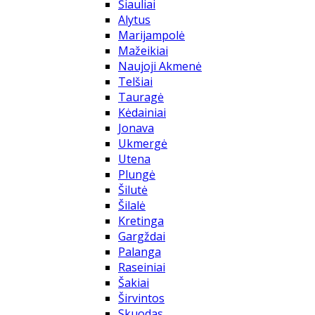
Šiauliai
Alytus
Marijampolė
Mažeikiai
Naujoji Akmenė
Telšiai
Tauragė
Kėdainiai
Jonava
Ukmergė
Utena
Plungė
Šilutė
Šilalė
Kretinga
Gargždai
Palanga
Raseiniai
Šakiai
Širvintos
Skuodas