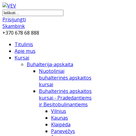
Prisijungti
Skambink
+370 678 68 888
Titulinis
Apie mus
Kursai
Buhalterija-apskaita
Nuotoliniai
buhalterinės apskaitos
kursai
Buhalterinės apskaitos
kursai - Pradedantiems
ir Besitobulinantiems
Vilnius
Kaunas
Klaipėda
Panevėžys