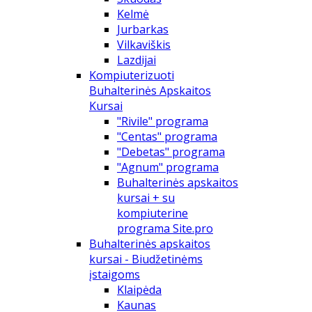
Kelmė
Jurbarkas
Vilkaviškis
Lazdijai
Kompiuterizuoti
Buhalterinės Apskaitos
Kursai
"Rivile" programa
"Centas" programa
"Debetas" programa
"Agnum" programa
Buhalterinės apskaitos
kursai + su
kompiuterine
programa Site.pro
Buhalterinės apskaitos
kursai - Biudžetinėms
įstaigoms
Klaipėda
Kaunas