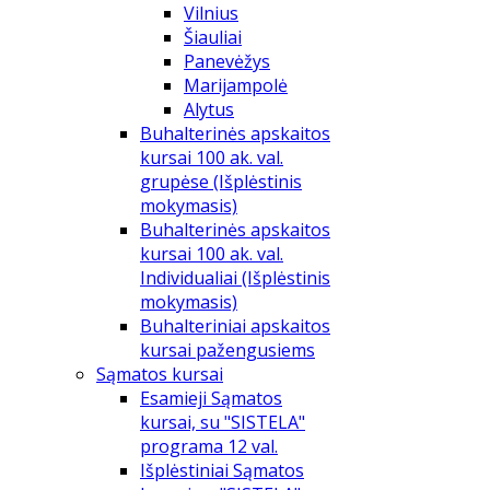
Vilnius
Šiauliai
Panevėžys
Marijampolė
Alytus
Buhalterinės apskaitos
kursai 100 ak. val.
grupėse (Išplėstinis
mokymasis)
Buhalterinės apskaitos
kursai 100 ak. val.
Individualiai (Išplėstinis
mokymasis)
Buhalteriniai apskaitos
kursai pažengusiems
Sąmatos kursai
Esamieji Sąmatos
kursai, su "SISTELA"
programa 12 val.
Išplėstiniai Sąmatos