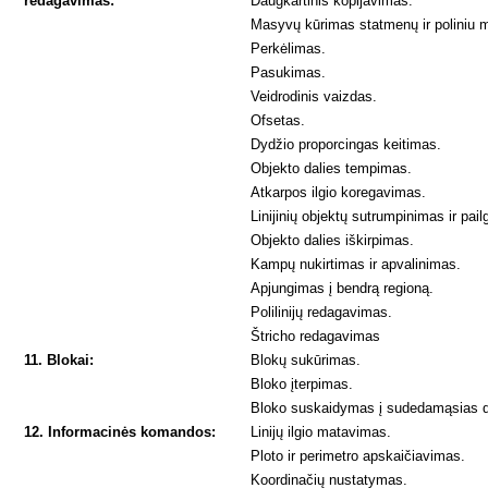
redagavimas:
Daugkartinis kopijavimas.
Masyvų kūrimas statmenų ir poliniu 
Perkėlimas.
Pasukimas.
Veidrodinis vaizdas.
Ofsetas.
Dydžio proporcingas keitimas.
Objekto dalies tempimas.
Atkarpos ilgio koregavimas.
Linijinių objektų sutrumpinimas ir pai
Objekto dalies iškirpimas.
Kampų nukirtimas ir apvalinimas.
Apjungimas į bendrą regioną.
Polilinijų redagavimas.
Štricho redagavimas
11. Blokai:
Blokų sukūrimas.
Bloko įterpimas.
Bloko suskaidymas į sudedamąsias d
12. Informacinės komandos:
Linijų ilgio matavimas.
Ploto ir perimetro apskaičiavimas.
Koordinačių nustatymas.