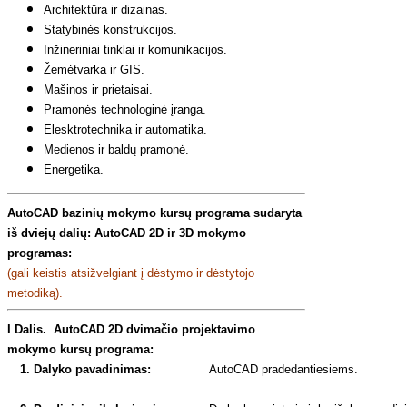
Architektūra ir dizainas.
Statybinės konstrukcijos.
Inžineriniai tinklai ir komunikacijos.
Žemėtvarka ir GIS.
Mašinos ir prietaisai.
Pramonės technologinė įranga.
Elesktrotechnika ir automatika.
Medienos ir baldų pramonė.
Energetika.
AutoCAD bazinių mokymo kursų programa sudaryta
iš dviejų dalių: AutoCAD 2D ir 3D mokymo
programas:
(gali keistis atsižvelgiant į dėstymo ir dėstytojo
metodiką).
I Dalis. AutoCAD 2D dvimačio projektavimo
mokymo kursų programa:
1. Dalyko pavadinimas:
AutoCAD pradedantiesiems.