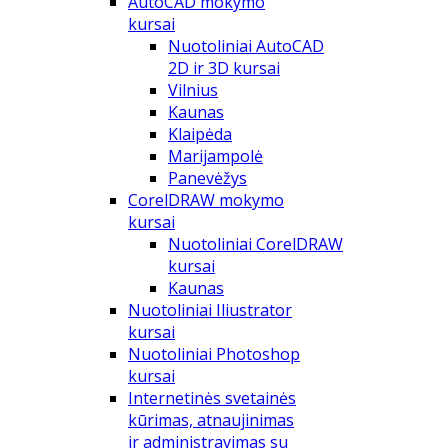
AutoCAD mokymo
kursai
Nuotoliniai AutoCAD
2D ir 3D kursai
Vilnius
Kaunas
Klaipėda
Marijampolė
Panevėžys
CorelDRAW mokymo
kursai
Nuotoliniai CorelDRAW
kursai
Kaunas
Nuotoliniai Iliustrator
kursai
Nuotoliniai Photoshop
kursai
Internetinės svetainės
kūrimas, atnaujinimas
ir administravimas su