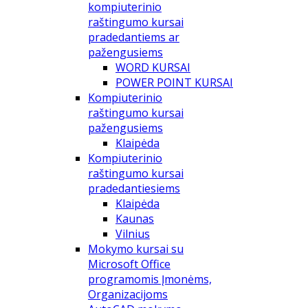
kompiuterinio
raštingumo kursai
pradedantiems ar
pažengusiems
WORD KURSAI
POWER POINT KURSAI
Kompiuterinio
raštingumo kursai
pažengusiems
Klaipėda
Kompiuterinio
raštingumo kursai
pradedantiesiems
Klaipėda
Kaunas
Vilnius
Mokymo kursai su
Microsoft Office
programomis Įmonėms,
Organizacijoms