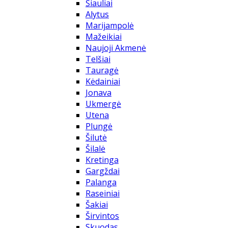
Šiauliai
Alytus
Marijampolė
Mažeikiai
Naujoji Akmenė
Telšiai
Tauragė
Kėdainiai
Jonava
Ukmergė
Utena
Plungė
Šilutė
Šilalė
Kretinga
Gargždai
Palanga
Raseiniai
Šakiai
Širvintos
Skuodas