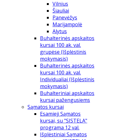
Vilnius
Šiauliai
Panevėžys
Marijampolė
Alytus
Buhalterinės apskaitos
kursai 100 ak. val.
grupėse (Išplėstinis
mokymasis)
Buhalterinės apskaitos
kursai 100 ak. val.
Individualiai (Išplėstinis
mokymasis)
Buhalteriniai apskaitos
kursai pažengusiems
Sąmatos kursai
Esamieji Sąmatos
kursai, su "SISTELA"
programa 12 val.
Išplėstiniai Sąmatos