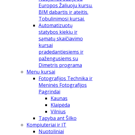
Europos Žaliuoju kursu.
BIM dabartis ir ateitis.
Tobulinimosi kursai.
Automatizuotų
statybos kiekių ir
sąmatų skaičiavimo
kursai
pradedantiesiems ir
pažengusiems su
Dimetris programa
Menų kursai
Fotografijos Technika ir
Meninės Fotografijos
Pagrindai
Kaunas
Klaipėda
Vilnius
Tapyba ant Šilko
Kompiuteriai ir IT
Nuotoliniai