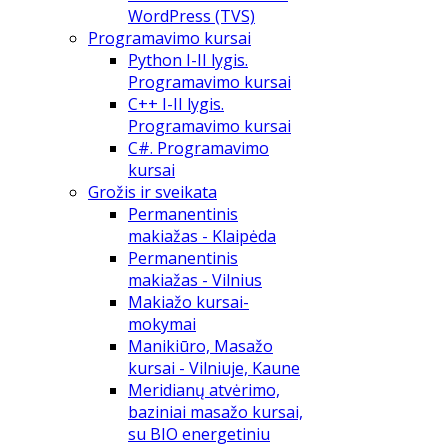
WordPress (TVS)
Programavimo kursai
Python I-II lygis.
Programavimo kursai
C++ I-II lygis.
Programavimo kursai
C#. Programavimo
kursai
Grožis ir sveikata
Permanentinis
makiažas - Klaipėda
Permanentinis
makiažas - Vilnius
Makiažo kursai-
mokymai
Manikiūro, Masažo
kursai - Vilniuje, Kaune
Meridianų atvėrimo,
baziniai masažo kursai,
su BIO energetiniu