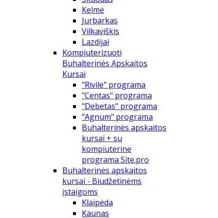
Kelmė
Jurbarkas
Vilkaviškis
Lazdijai
Kompiuterizuoti
Buhalterinės Apskaitos
Kursai
"Rivile" programa
"Centas" programa
"Debetas" programa
"Agnum" programa
Buhalterinės apskaitos
kursai + su
kompiuterine
programa Site.pro
Buhalterinės apskaitos
kursai - Biudžetinėms
įstaigoms
Klaipėda
Kaunas