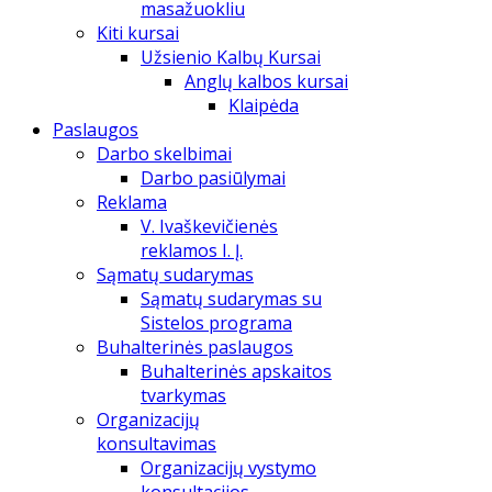
masažuokliu
Kiti kursai
Užsienio Kalbų Kursai
Anglų kalbos kursai
Klaipėda
Paslaugos
Darbo skelbimai
Darbo pasiūlymai
Reklama
V. Ivaškevičienės
reklamos I. Į.
Sąmatų sudarymas
Sąmatų sudarymas su
Sistelos programa
Buhalterinės paslaugos
Buhalterinės apskaitos
tvarkymas
Organizacijų
konsultavimas
Organizacijų vystymo