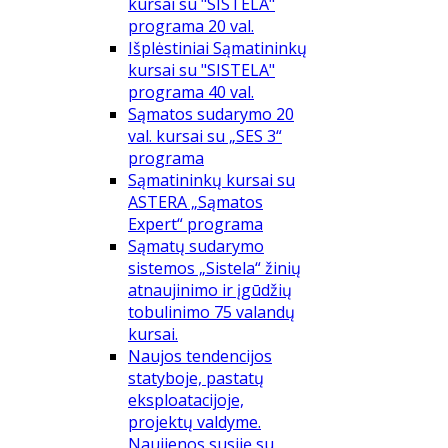
kursai su "SISTELA"
programa 20 val.
Išplėstiniai Sąmatininkų
kursai su "SISTELA"
programa 40 val.
Sąmatos sudarymo 20
val. kursai su „SES 3“
programa
Sąmatininkų kursai su
ASTERA „Sąmatos
Expert“ programa
Sąmatų sudarymo
sistemos „Sistela“ žinių
atnaujinimo ir įgūdžių
tobulinimo 75 valandų
kursai.
Naujos tendencijos
statyboje, pastatų
eksploatacijoje,
projektų valdyme.
Naujienos susiję su