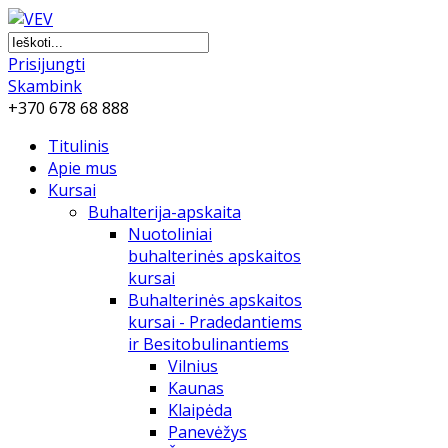
Prisijungti
Skambink
+370 678 68 888
Titulinis
Apie mus
Kursai
Buhalterija-apskaita
Nuotoliniai
buhalterinės apskaitos
kursai
Buhalterinės apskaitos
kursai - Pradedantiems
ir Besitobulinantiems
Vilnius
Kaunas
Klaipėda
Panevėžys