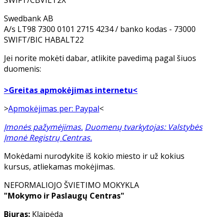
SWIFT/CBVILT2X
Swedbank AB
A/s LT98 7300 0101 2715 4234 / banko kodas - 73000
SWIFT/BIC HABALT22
Jei norite mokėti dabar, atlikite pavedimą pagal šiuos
duomenis:
>Greitas apmokėjimas internetu<
>
Apmokėjimas per: Paypal
<
Įmonės pažymėjimas.
Duomenų tvarkytojas: Valstybės
Įmonė Registrų Centras.
Mokėdami nurodykite iš kokio miesto ir už kokius
kursus, atliekamas mokėjimas.
NEFORMALIOJO ŠVIETIMO MOKYKLA
"Mokymo ir Paslaugų Centras"
Biuras:
Klaipėda