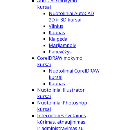
AutoCAD mokymo
kursai
Nuotoliniai AutoCAD
2D ir 3D kursai
Vilnius
Kaunas
Klaipėda
Marijampolė
Panevėžys
CorelDRAW mokymo
kursai
Nuotoliniai CorelDRAW
kursai
Kaunas
Nuotoliniai Iliustrator
kursai
Nuotoliniai Photoshop
kursai
Internetinės svetainės
kūrimas, atnaujinimas
ir administravimas su