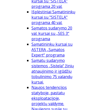
kursai su "SISTELA"
programa 20 val.
Išplėstiniai Sąmatininkų
kursai su "SISTELA"
programa 40 val.
Sąmatos sudarymo 20
val. kursai su „SES 3“
programa
Sąmatininkų kursai su
ASTERA „Sąmatos
Expert“ programa
Sąmatų sudarymo
sistemos „Sistela“ žinių
atnaujinimo ir įgūdžių
tobulinimo 75 valandų
kursai.
Naujos tendencijos
statyboje, pastatų
eksploatacijoje,
projektų valdyme.
Naujienos susiję su