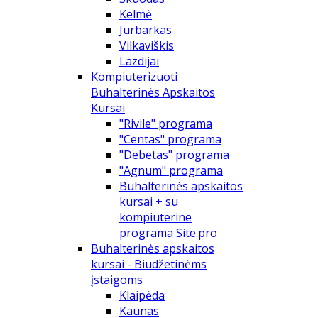
Kelmė
Jurbarkas
Vilkaviškis
Lazdijai
Kompiuterizuoti
Buhalterinės Apskaitos
Kursai
"Rivile" programa
"Centas" programa
"Debetas" programa
"Agnum" programa
Buhalterinės apskaitos
kursai + su
kompiuterine
programa Site.pro
Buhalterinės apskaitos
kursai - Biudžetinėms
įstaigoms
Klaipėda
Kaunas