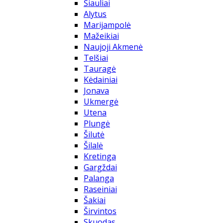
Šiauliai
Alytus
Marijampolė
Mažeikiai
Naujoji Akmenė
Telšiai
Tauragė
Kėdainiai
Jonava
Ukmergė
Utena
Plungė
Šilutė
Šilalė
Kretinga
Gargždai
Palanga
Raseiniai
Šakiai
Širvintos
Skuodas