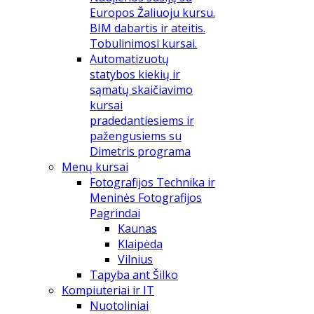
Europos Žaliuoju kursu.
BIM dabartis ir ateitis.
Tobulinimosi kursai.
Automatizuotų
statybos kiekių ir
sąmatų skaičiavimo
kursai
pradedantiesiems ir
pažengusiems su
Dimetris programa
Menų kursai
Fotografijos Technika ir
Meninės Fotografijos
Pagrindai
Kaunas
Klaipėda
Vilnius
Tapyba ant Šilko
Kompiuteriai ir IT
Nuotoliniai