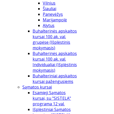
Vilnius
Šiauliai
Panevėžys
Marijampolė
Alytus
Buhalterinės apskaitos
kursai 100 ak. val.
grupėse (Išplėstinis
mokymasis)
Buhalterinės apskaitos
kursai 100 ak. val.
Individualiai (Išplėstinis
mokymasis)
Buhalteriniai apskaitos
kursai pažengusiems
Sąmatos kursai
Esamieji Sąmatos
kursai, su "SISTELA"
programa 12 val.
Išplėstiniai Sąmatos