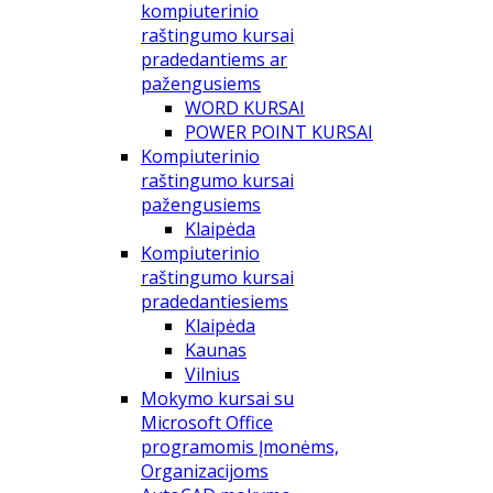
kompiuterinio
raštingumo kursai
pradedantiems ar
pažengusiems
WORD KURSAI
POWER POINT KURSAI
Kompiuterinio
raštingumo kursai
pažengusiems
Klaipėda
Kompiuterinio
raštingumo kursai
pradedantiesiems
Klaipėda
Kaunas
Vilnius
Mokymo kursai su
Microsoft Office
programomis Įmonėms,
Organizacijoms