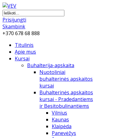
Prisijungti
Skambink
+370 678 68 888
Titulinis
Apie mus
Kursai
Buhalterija-apskaita
Nuotoliniai
buhalterinės apskaitos
kursai
Buhalterinės apskaitos
kursai - Pradedantiems
ir Besitobulinantiems
Vilnius
Kaunas
Klaipėda
Panevėžys