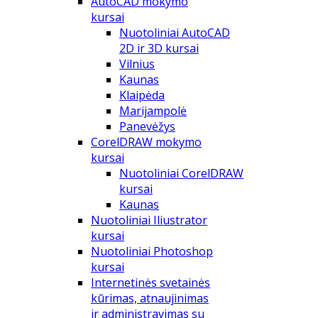
AutoCAD mokymo
kursai
Nuotoliniai AutoCAD
2D ir 3D kursai
Vilnius
Kaunas
Klaipėda
Marijampolė
Panevėžys
CorelDRAW mokymo
kursai
Nuotoliniai CorelDRAW
kursai
Kaunas
Nuotoliniai Iliustrator
kursai
Nuotoliniai Photoshop
kursai
Internetinės svetainės
kūrimas, atnaujinimas
ir administravimas su