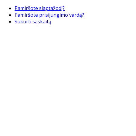
Pamiršote slaptažodį?
Pamiršote prisijungimo vardą?
Sukurti sąskaitą