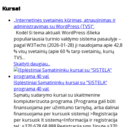
Kursai
„Internetinės svetainės kūrimas, atnaujinimas ir
administravimas su WordPress (TVS)“.
Kodėl ši tema aktuali: WordPress išlieka
populiariausia turinio valdymo sistema pasaulyje –
pagal W3Techs (2026-01-28) ji naudojama apie 42,8
% visų svetainių (apie 60 % tarp svetainių, kurių
TVS…
Skaityti daugiau...
Išplėstiniai Sąmatininkų kursai su "SISTELA"
programa 40 val.
Sąmatų sudarymo kursai su skaitmenine
kompiuterizuota programa. (Programa gali būti
finansuojama per užimtumo tarnybą, arba dalinai
finansuojama per kursuok sistemą) >Registracija
per kursuok lt sistemą<Informacija ir registracija
tel.: +370 678 68 888.Registracija sms žinute +370…