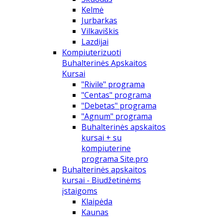
Kelmė
Jurbarkas
Vilkaviškis
Lazdijai
Kompiuterizuoti
Buhalterinės Apskaitos
Kursai
"Rivile" programa
"Centas" programa
"Debetas" programa
"Agnum" programa
Buhalterinės apskaitos
kursai + su
kompiuterine
programa Site.pro
Buhalterinės apskaitos
kursai - Biudžetinėms
įstaigoms
Klaipėda
Kaunas