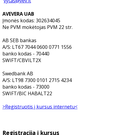
vytas@vev.lt
AVEVERA UAB
Įmonės kodas: 302634045
Ne PVM mokėtojas PVM 22 str.
AB SEB bankas
A/S: LT67 7044 0600 0771 1556
banko kodas - 70440
SWIFT/CBVILT2X
Swedbank AB
A/S: LT98 7300 0101 2715 4234
banko kodas - 73000
SWIFT/BIC HABALT22
>Registruotis į kursus internetu<
Registracija į kursus