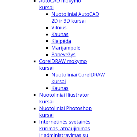
AutoCAD mokymo
kursai
Nuotoliniai AutoCAD
2D ir 3D kursai
Vilnius
Kaunas
Klaipėda
Marijampolė
Panevėžys
CorelDRAW mokymo
kursai
Nuotoliniai CorelDRAW
kursai
Kaunas
Nuotoliniai Iliustrator
kursai
Nuotoliniai Photoshop
kursai
Internetinės svetainės
kūrimas, atnaujinimas
ir administravimas su