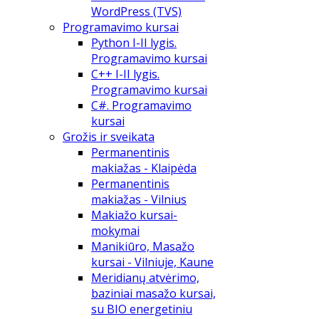
WordPress (TVS)
Programavimo kursai
Python I-II lygis.
Programavimo kursai
C++ I-II lygis.
Programavimo kursai
C#. Programavimo
kursai
Grožis ir sveikata
Permanentinis
makiažas - Klaipėda
Permanentinis
makiažas - Vilnius
Makiažo kursai-
mokymai
Manikiūro, Masažo
kursai - Vilniuje, Kaune
Meridianų atvėrimo,
baziniai masažo kursai,
su BIO energetiniu