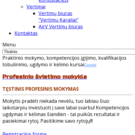
konsultacijos
Vertimai
Vertimų biuras
"Vertimų Karaliai"
AirV Vertimų biuras
Kontaktas
Menu
Praktinio mokymo, kompetencijos įgijimo,
kvalifikacijos
tobulinimo,
ugdymo ir kėlimo kursai
Google
Profesinio švietimo mokykla
TĘSTINIS PROFESINIS MOKYMAS
Mokytis pradėti niekada nevėlu, tuo labiau šiuo
laikotarpiu investuoti į save labai svarbu! Kompetencijos
ugdymas ir kėlimas šiandien - tai puikūs rezultatai ir
pasiekimai rytoj. Pasitikime savo rytojų!!!
Registracijos forma