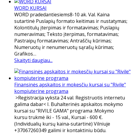
WORD KURSAI
WORD pradedantiesiems8-10 ak. Val. Kaina
sutartinė Puslapių formato keitimas ir nustatymas;
Kolontitulų įterpimas ir formatavimas; Puslapių
numeravimas; Teksto įterpimas, formatavimas;
Pastraipų formatavimas; Antraščių kūrimas;
Numeruotų ir nenumeruotų sąrašų kūrimas;
Grafikos…
Skaityti daugiau...
Finansinės apskaitos ir mokesčių kursai su "Rivile"
kompiuterine programa
>Registracija vyksta 24 val. Registruotis internetu
galima dabar< I. Buhalterinės apskaitos mokymo
kursai su "RIVILE GAMA" programa :Mokymo
kursu trukmė iki - 15 val., Kursai - 600 €.
(Individualių kursų kaina-sutartinė) Vilniuje
+37067260349 galimi ir kontaktiniu būdu.​