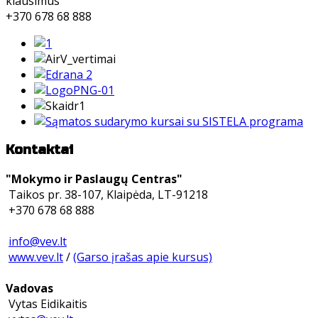
klausimus
+370 678 68 888
Kontaktai
"Mokymo ir Paslaugų Centras"
Taikos pr. 38-107, Klaipėda, LT-91218
+370 678 68 888
info@vev.lt
www.vev.lt
/
(Garso įrašas apie kursus)
Vadovas
Vytas Eidikaitis