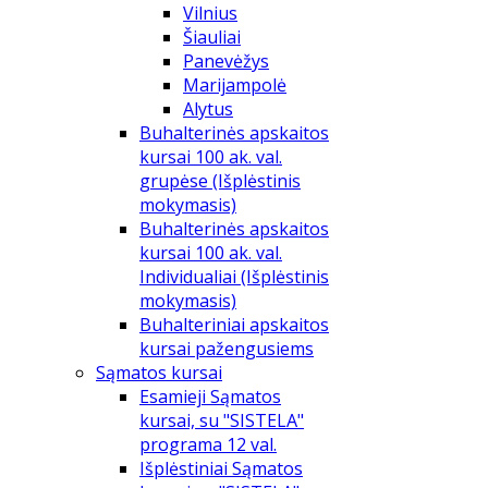
Vilnius
Šiauliai
Panevėžys
Marijampolė
Alytus
Buhalterinės apskaitos
kursai 100 ak. val.
grupėse (Išplėstinis
mokymasis)
Buhalterinės apskaitos
kursai 100 ak. val.
Individualiai (Išplėstinis
mokymasis)
Buhalteriniai apskaitos
kursai pažengusiems
Sąmatos kursai
Esamieji Sąmatos
kursai, su "SISTELA"
programa 12 val.
Išplėstiniai Sąmatos