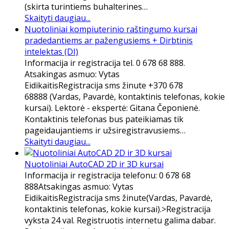
(skirta turintiems buhalterines…
Skaityti daugiau...
Nuotoliniai kompiuterinio raštingumo kursai
pradedantiems ar pažengusiems + Dirbtinis
intelektas (DI)
Informacija ir registracija tel. 0 678 68 888.
Atsakingas asmuo: Vytas
EidikaitisRegistracija sms žinute +370 678
68888 (Vardas, Pavardė, kontaktinis telefonas, kokie
kursai). Lektorė - ekspertė: Gitana Čeponienė.
Kontaktinis telefonas bus pateikiamas tik
pageidaujantiems ir užsiregistravusiems…
Skaityti daugiau...
Nuotoliniai AutoCAD 2D ir 3D kursai
Informacija ir registracija telefonu: 0 678 68
888Atsakingas asmuo: Vytas
EidikaitisRegistracija sms žinute(Vardas, Pavardė,
kontaktinis telefonas, kokie kursai).>Registracija
vyksta 24 val. Registruotis internetu galima dabar.