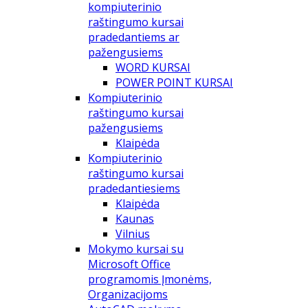
kompiuterinio
raštingumo kursai
pradedantiems ar
pažengusiems
WORD KURSAI
POWER POINT KURSAI
Kompiuterinio
raštingumo kursai
pažengusiems
Klaipėda
Kompiuterinio
raštingumo kursai
pradedantiesiems
Klaipėda
Kaunas
Vilnius
Mokymo kursai su
Microsoft Office
programomis Įmonėms,
Organizacijoms