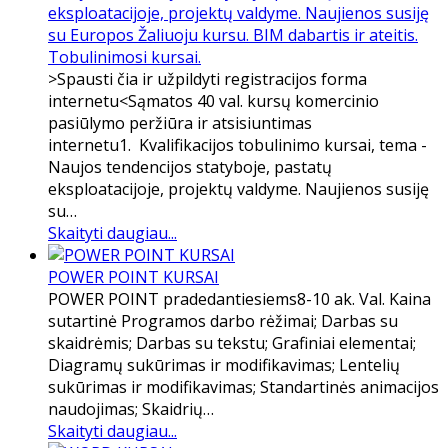
eksploatacijoje, projektų valdyme. Naujienos susiję
su Europos Žaliuoju kursu. BIM dabartis ir ateitis.
Tobulinimosi kursai.
​​>Spausti čia ir užpildyti registracijos forma
internetu<Sąmatos 40 val. kursų komercinio
pasiūlymo peržiūra ir atsisiuntimas
internetu1. Kvalifikacijos tobulinimo kursai, tema -
Naujos tendencijos statyboje, pastatų
eksploatacijoje, projektų valdyme. Naujienos susiję
su…
Skaityti daugiau...
POWER POINT KURSAI
POWER POINT pradedantiesiems8-10 ak. Val. Kaina
sutartinė Programos darbo rėžimai; Darbas su
skaidrėmis; Darbas su tekstu; Grafiniai elementai;
Diagramų sukūrimas ir modifikavimas; Lentelių
sukūrimas ir modifikavimas; Standartinės animacijos
naudojimas; Skaidrių…
Skaityti daugiau...