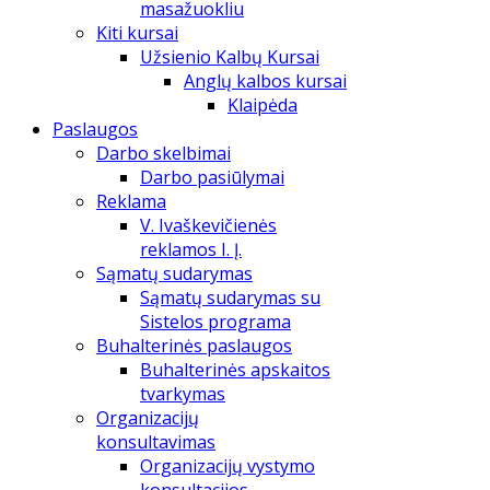
masažuokliu
Kiti kursai
Užsienio Kalbų Kursai
Anglų kalbos kursai
Klaipėda
Paslaugos
Darbo skelbimai
Darbo pasiūlymai
Reklama
V. Ivaškevičienės
reklamos I. Į.
Sąmatų sudarymas
Sąmatų sudarymas su
Sistelos programa
Buhalterinės paslaugos
Buhalterinės apskaitos
tvarkymas
Organizacijų
konsultavimas
Organizacijų vystymo