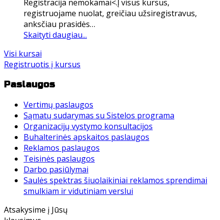
Registracija nemokamai<.Į visus kursus,
registruojame nuolat, greičiau užsiregistravus,
anksčiau prasidės…
Skaityti daugiau...
Visi kursai
Registruotis į kursus
Paslaugos
Vertimų paslaugos
Sąmatų sudarymas su Sistelos programa
Organizacijų vystymo konsultacijos
Buhalterinės apskaitos paslaugos
Reklamos paslaugos
Teisinės paslaugos
Darbo pasiūlymai
Saulės spektras šiuolaikiniai reklamos sprendimai
smulkiam ir vidutiniam verslui
Atsakysime į Jūsų