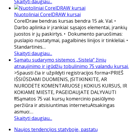
Skaityti daugiau...
Nuotoliniai CorelDRAW kursai
CorelDraw bendras kursas bendra 15 ak. Val. •
Darbo aplinka ir įrankiai: sąsajos elementai, įrankių
juostos ir jų paskirtys. • Dokumento paruošimas:
puslapio nustatymai, pagalbinės linijos ir tinkleliai. •
Standartinės…
Skaityti daugiau...
Sąmatų sudarymo sistemos „Sistela“ žinių
atnaujinimo ir įgūdžių tobulinimo 75 valandų kursai.
​>Spausti čia ir užpildyti registracijos forma<PRIEŠ
IŠSIŪSDAMI DUOMENIS, ĮSITIKINKITE, AR
NURODĖTE KOMENTARUOSE Į KOKIUS KURSUS, IR
KOKIAME MIESTE, PAGEIDAUJATE DALYVAUTI
!!!Sąmatos 75 val. kursų komercinio pasiūlymo
peržiūra ir atsisiuntimas internetuAtsakingas
asmuo:…
Skaityti daugiau...
Naujos tendencijos statyboje, pastatų