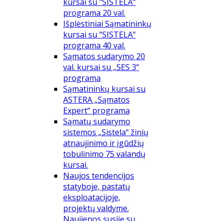
kursai su "SISTELA"
programa 20 val.
Išplėstiniai Sąmatininkų
kursai su "SISTELA"
programa 40 val.
Sąmatos sudarymo 20
val. kursai su „SES 3“
programa
Sąmatininkų kursai su
ASTERA „Sąmatos
Expert“ programa
Sąmatų sudarymo
sistemos „Sistela“ žinių
atnaujinimo ir įgūdžių
tobulinimo 75 valandų
kursai.
Naujos tendencijos
statyboje, pastatų
eksploatacijoje,
projektų valdyme.
Naujienos susiję su