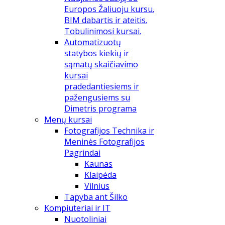
Europos Žaliuoju kursu.
BIM dabartis ir ateitis.
Tobulinimosi kursai.
Automatizuotų
statybos kiekių ir
sąmatų skaičiavimo
kursai
pradedantiesiems ir
pažengusiems su
Dimetris programa
Menų kursai
Fotografijos Technika ir
Meninės Fotografijos
Pagrindai
Kaunas
Klaipėda
Vilnius
Tapyba ant Šilko
Kompiuteriai ir IT
Nuotoliniai