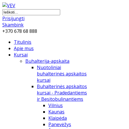
Prisijungti
Skambink
+370 678 68 888
Titulinis
Apie mus
Kursai
Buhalterija-apskaita
Nuotoliniai
buhalterinės apskaitos
kursai
Buhalterinės apskaitos
kursai - Pradedantiems
ir Besitobulinantiems
Vilnius
Kaunas
Klaipėda
Panevėžys