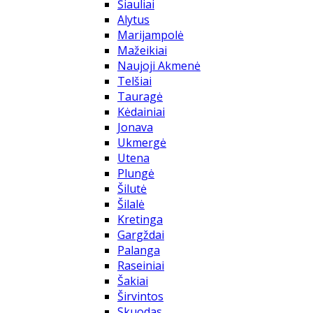
Šiauliai
Alytus
Marijampolė
Mažeikiai
Naujoji Akmenė
Telšiai
Tauragė
Kėdainiai
Jonava
Ukmergė
Utena
Plungė
Šilutė
Šilalė
Kretinga
Gargždai
Palanga
Raseiniai
Šakiai
Širvintos
Skuodas