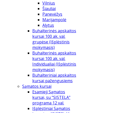
Vilnius
Šiauliai
Panevėžys
Marijampolė
Alytus
Buhalterinės apskaitos
kursai 100 ak. val.
grupėse (Išplėstinis
mokymasis)
Buhalterinės apskaitos
kursai 100 ak. val.
Individualiai (Išplėstinis
mokymasis)
Buhalteriniai apskaitos
kursai pažengusiems
Sąmatos kursai
Esamieji Sąmatos
kursai, su "SISTELA"
programa 12 val.
Išplėstiniai Sąmatos