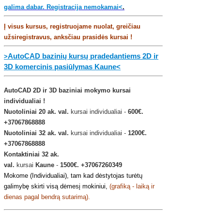
galima dabar. Registracija nemokamai<
.
Į visus kursus, registruojame nuolat,
g
reičiau
užsiregistravus, anksčiau prasidės kursai !
AutoCAD bazinių kursų pradedantiems 2D ir
>
3D komercinis pasiūlymas Kaune<
AutoCAD 2D ir 3D baziniai mokymo kursai
individualiai !
Nuotoliniai
20 ak. val.
kursai individualiai -
600€.
+37067868888
Nuotoliniai
32 ak. val.
kursai individualiai -
1200
€.
+37067868888
Kontaktiniai
32 ak.
val.
kursai
Kaune
-
1500
€.
+37067260349
Mokome (Individualiai), tam kad dėstytojas turėtų
galimybę skirti visą dėmesį mokiniui,
(grafiką - laiką ir
dienas pagal bendrą sutarimą).