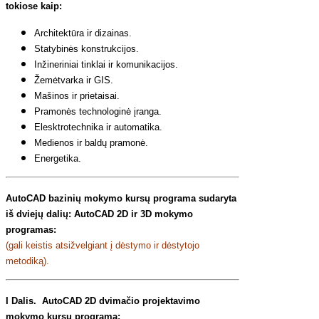
tokiose kaip:
Architektūra ir dizainas.
Statybinės konstrukcijos.
Inžineriniai tinklai ir komunikacijos.
Žemėtvarka ir GIS.
Mašinos ir prietaisai.
Pramonės technologinė įranga.
Elesktrotechnika ir automatika.
Medienos ir baldų pramonė.
Energetika.
AutoCAD bazinių mokymo kursų programa sudaryta
iš dviejų dalių: AutoCAD 2D ir 3D mokymo
programas:
(gali keistis atsižvelgiant į dėstymo ir dėstytojo
metodiką).
I Dalis. AutoCAD 2D dvimačio projektavimo
mokymo kursų programa: