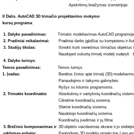
Apskritimų braižymas izometrijoje.
II Dalis. AutoCAD 3D trimačio projektavimo mokymo
kursų
programa
:
1. Dalyko pavadinimas:
Trimatis modeliavimas AutoCAD programoj
2. Pradiniai reikalavimai:
Pradiniai darbo įgūdžiai su kompiuteriu ir
3. Studijų tikslas:
Išmokti kurti vienetinius trimačius objektus i
Naudojant sukurtą trimatį modelį
sudaryti b
4. Dalyko turinys:
Temos pavadinimas:
Temos turinys.
1. Įvadas:
Bendros žinios apie trimatį (3D) modeliavim
Panaudojimo ir taikymo galimybės.
Ryšys su kitomis programomis.
2. Trimatės
koordinatės:
Absoliutinių ir santykinių koordinačių
sistem
Cilindrinė koordinačių sistema.
Sferinė koordinačių sistema.
Naudotojo koordinačių sistema.
Koordinačių įvedimas ir jų filtrai.
3. Brėžinio
komponavimas ir
3D objekto vaizdavimas ekrane ir jo stebėji
valdymas erdvėje:
Pagrindinės 3D modelio projekcijos Lapo er