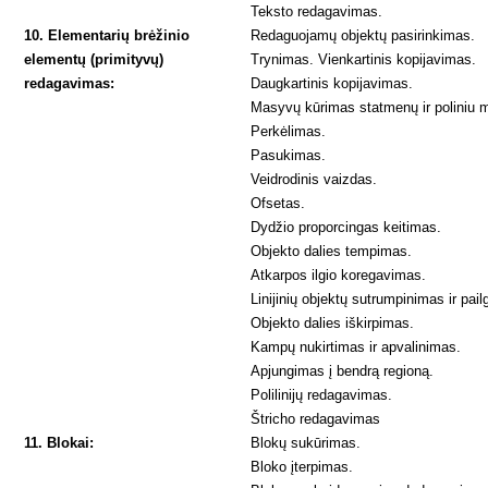
Teksto redagavimas.
10. Elementarių brėžinio
Redaguojamų objektų pasirinkimas.
elementų (primityvų)
Trynimas. Vienkartinis kopijavimas.
redagavimas:
Daugkartinis kopijavimas.
Masyvų kūrimas statmenų ir poliniu 
Perkėlimas.
Pasukimas.
Veidrodinis vaizdas.
Ofsetas.
Dydžio proporcingas keitimas.
Objekto dalies tempimas.
Atkarpos ilgio koregavimas.
Linijinių objektų sutrumpinimas ir pai
Objekto dalies iškirpimas.
Kampų nukirtimas ir apvalinimas.
Apjungimas į bendrą regioną.
Polilinijų redagavimas.
Štricho redagavimas
11. Blokai:
Blokų sukūrimas.
Bloko įterpimas.