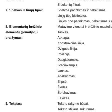
Sluoksnių filtrai.
7. Spalvos ir linijų tipai:
Spalvos parinkimas ir pakeitimas.
Linijų tipų biblioteka.
Linijos tipo parinkimas, pakeitimas ir
8. Elementarių brėžinio
Matavimo vienetai ir brėžinio mastelis
elementų (primityvų)
Taškas.
braižymas:
Atkarpa.
Konstrukcinė linija.
Dviguba linija.
Polilinija.
Daugiakampis.
Stačiakampis.
Lankas.
Apskritimas.
Elipsė.
Žiedas.
Štrichavimas.
Eskizas.
9. Tekstas:
Teksto rašymo būdai.
Teksto stiliaus sukūrimas.