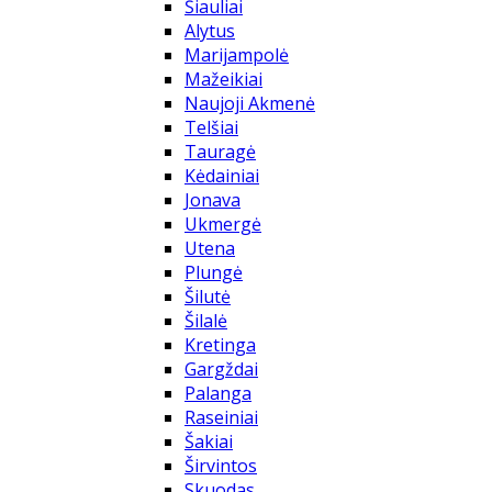
Šiauliai
Alytus
Marijampolė
Mažeikiai
Naujoji Akmenė
Telšiai
Tauragė
Kėdainiai
Jonava
Ukmergė
Utena
Plungė
Šilutė
Šilalė
Kretinga
Gargždai
Palanga
Raseiniai
Šakiai
Širvintos
Skuodas