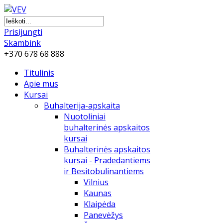
Prisijungti
Skambink
+370 678 68 888
Titulinis
Apie mus
Kursai
Buhalterija-apskaita
Nuotoliniai
buhalterinės apskaitos
kursai
Buhalterinės apskaitos
kursai - Pradedantiems
ir Besitobulinantiems
Vilnius
Kaunas
Klaipėda
Panevėžys