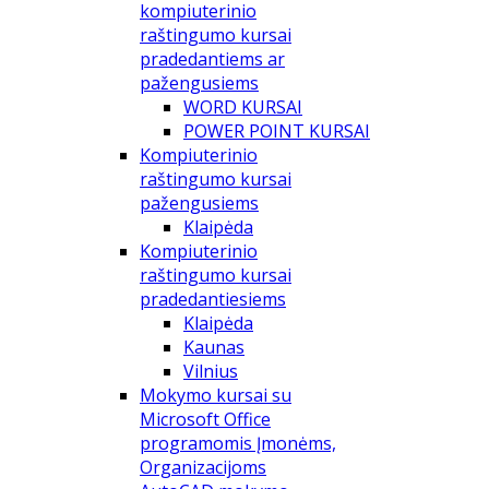
kompiuterinio
raštingumo kursai
pradedantiems ar
pažengusiems
WORD KURSAI
POWER POINT KURSAI
Kompiuterinio
raštingumo kursai
pažengusiems
Klaipėda
Kompiuterinio
raštingumo kursai
pradedantiesiems
Klaipėda
Kaunas
Vilnius
Mokymo kursai su
Microsoft Office
programomis Įmonėms,
Organizacijoms