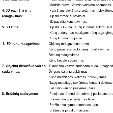
Modelio erdvė.
Vaizdo valdymo priemonės.
4. 3D paviršiai ir jų
Paviršiaus plokštumų brėžimas ir
plokštum
redagavimas:
Tipiški trimačiai paviršiai.
3D paviršių konstravimas.
5. 3D kūnai:
Tipiški 3D kūnai.
Kūnų kūrimas sukimu ir i
Kūnų sudarymas naudojant kūnų apjungimą,
Kūnų kirtimai ir pjūviai.
6. 3D kūnų
redagavimas:
Objektų redagavimas erdvėje.
Kūnų paviršiaus plokštumų modifikavimas.
Briaunų redagavimas.
Kūno kevalo sudarymas
7. Objektų tikroviško vaizdo
Tikroviško vaizdo sudarymo būdai ir pagrind
sudarymas:
Šviesos šaltinių sukūrimas.
Kūno medžiagos įkėlimas ir priskyrimas.
Naujų medžiagų sukūrimas
fonas ir dekorac
Galutinio vaizdo įrašymas į failą.
8. Brėžinių
sudarymas:
Perėjimas iš modelio erdvės į popieriaus
er
Brėžinio dalių išdėstymas lape.
Brėžinio valdymo komandos lape.
Brėžinio ir jo dalių mastelis.