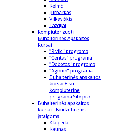
Kelmė
Jurbarkas
Vilkaviškis
Lazdijai
Kompiuterizuoti
Buhalterinės Apskaitos
Kursai
"Rivile" programa
"Centas" programa
"Debetas" programa
"Agnum" programa
Buhalterinės apskaitos
kursai + su
kompiuterine
programa Site.pro
Buhalterinės apskaitos
kursai - Biudžetinėms
įstaigoms
Klaipėda
Kaunas