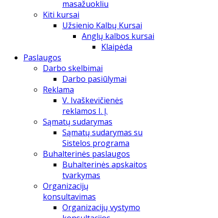
masažuokliu
Kiti kursai
Užsienio Kalbų Kursai
Anglų kalbos kursai
Klaipėda
Paslaugos
Darbo skelbimai
Darbo pasiūlymai
Reklama
V. Ivaškevičienės
reklamos I. Į.
Sąmatų sudarymas
Sąmatų sudarymas su
Sistelos programa
Buhalterinės paslaugos
Buhalterinės apskaitos
tvarkymas
Organizacijų
konsultavimas
Organizacijų vystymo