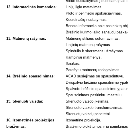
Bloko suskaidymas į sudedamąsias d
12. Informacinės komandos:
Linijų ilgio matavimas.
Ploto ir perimetro apskaičiavimas.
Koordinačių nustatymas.
Bendra informacija apie pasirinktą ob
Brėžinio kūrimo laiko sąnaudų paska
13. Matmenų rašymas:
Matmenų stiliaus suformavimas.
Linijinių matmenų rašymas.
Spindulio ir skersmens užrašymas.
Kampiniai matmenys.
Išnašos.
Parašytų matmenų redagavimas.
14. Brėžinio spausdinimas:
ACAD susiejimas su spausdintuvu.
Dvispalvio brėžinio spausdinimo ypa
Spalvoto brėžinio spausdinimo ypatu
Spausdinimas pasirinktu masteliu.
15. Skenuoti vaizdai:
Skenuoto vaizdo įkėlimas.
Skenuoto vaizdo transformavimas.
Skenuotų vaizdų prioritetai.
16. Izometrinės projekcijos
Izometrinė projekcija.
braižymas:
Braižymo plokštumos ir jų parinkima