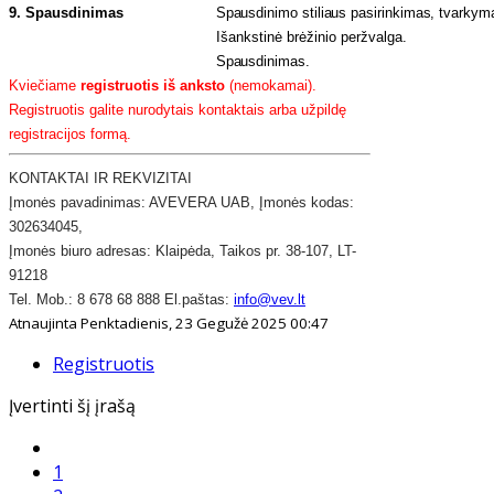
9. Spausdinimas
Spausdinimo stiliaus pasirinkimas, tvarky
Išankstinė brėžinio peržvalga.
Spausdinimas.
Kviečiame
registruotis iš anksto
(nemokamai).
Registruotis galite nurodytais kontaktais arba užpildę
registracijos formą.
KONTAKTAI IR REKVIZITAI
​Įmonės pavadinimas: AVEVERA UAB, Įmonės kodas:
302634045,
Įmonės biuro adresas: Klaipėda, Taikos pr. 38-107, LT-
91218
​Tel. Mob.: 8 678 68 888 El.paštas:
info@vev.lt
Atnaujinta Penktadienis, 23 Gegužė 2025 00:47
Registruotis
Įvertinti šį įrašą
1