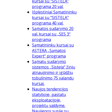
kursai su "SISTELA"
programa 20 val.
Išplėstiniai Sąmatininkų
kursai su "SISTELA"
programa 40 val.
Sąmatos sudarymo 20
val. kursai su „SES 3“
programa
Sąmatininkų kursai su
ASTERA „Sąmatos
Expert“ programa
Sąmatų sudarymo
sistemos „Sistela“ žinių
atnaujinimo ir įgūdžių
tobulinimo 75 valandų
kursai.
Naujos tendencijos
statyboje, pastatų
eksploatacijoje,
projektų valdyme.
Naujienos susiję su