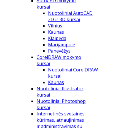
AutoCAD mokymo
kursai
Nuotoliniai AutoCAD
2D ir 3D kursai
Vilnius
Kaunas
Klaipėda
Marijampolė
Panevėžys
CorelDRAW mokymo
kursai
Nuotoliniai CorelDRAW
kursai
Kaunas
Nuotoliniai Iliustrator
kursai
Nuotoliniai Photoshop
kursai
Internetinės svetainės
kūrimas, atnaujinimas
ir administravimas su