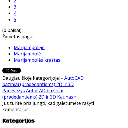
2
3
4
5
(0 balsai)
Žymėtas pagal
Marijampolėje
Marijampolė
Marijampolės kraštas
Daugiau šioje kategorijoje:
« AutoCAD
baziniai (pradedantiems) 2D ir 3D
Panėvežys
AutoCAD baziniai
(pradedantiems) 2D ir 3D Kaunas »
Jūs turite prisijungti, kad galėtumėte rašyti
komentarus
Kategorijos