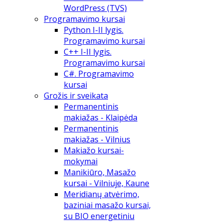
WordPress (TVS)
Programavimo kursai
Python I-II lygis.
Programavimo kursai
C++ I-II lygis.
Programavimo kursai
C#. Programavimo
kursai
Grožis ir sveikata
Permanentinis
makiažas - Klaipėda
Permanentinis
makiažas - Vilnius
Makiažo kursai-
mokymai
Manikiūro, Masažo
kursai - Vilniuje, Kaune
Meridianų atvėrimo,
baziniai masažo kursai,
su BIO energetiniu