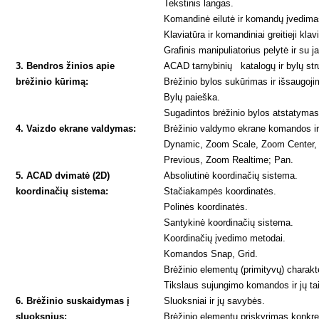
Tekstinis langas.
Komandinė eilutė ir komandų įvedima
Klaviatūra ir komandiniai greitieji klav
Grafinis manipuliatorius pelytė ir su 
3. Bendros žinios apie
ACAD tarnybinių katalogų ir bylų stru
brėžinio kūrimą:
Brėžinio bylos sukūrimas ir išsaugoj
Bylų paieška.
Sugadintos brėžinio bylos atstatymas
4. Vaizdo ekrane valdymas:
Brėžinio valdymo ekrane komandos ir
Dynamic, Zoom Scale, Zoom Center,
Previous, Zoom Realtime; Pan.
5. ACAD dvimatė (2D)
Absoliutinė koordinačių sistema.
koordinačių sistema:
Stačiakampės koordinatės.
Polinės koordinatės.
Santykinė koordinačių sistema.
Koordinačių įvedimo metodai.
Komandos Snap, Grid.
Brėžinio elementų (primityvų) charakte
Tikslaus sujungimo komandos ir jų t
6. Brėžinio suskaidymas į
Sluoksniai ir jų savybės.
sluoksnius:
Brėžinio elementų priskyrimas konkre