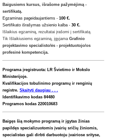
Baigusiems kursus, išrašome pažymėjimą -
sertifikatą.
Egzaminas pageidaujantiems -
100 €.
Sertifikato išrašymas užsienio kalba -
30 €.
Išlaikius egzaminą, rezultatai įrašomi į sertifikatą.
Tik Išlaikiusiems egzaminą, įgyjama
Grafinio
projektavimo specialisto/ės - projektuotojo/os
profesinė kompetencija.
Programa įregistruota: LR Švietimo ir Mokslo
Ministerijoje.
Kvalifikacijos tobulinimo programų ir renginių
registre.
Skaityti daugiau . . .
Identifikavimo kodas 84480
Programos kodas 220010683
Baigęs šią mokymo programą ir įgytas žinias
papildęs specializuotomis įvairių sričių žiniomis,
specialistas gali dirbti darbuotoju įvairiose srityse,