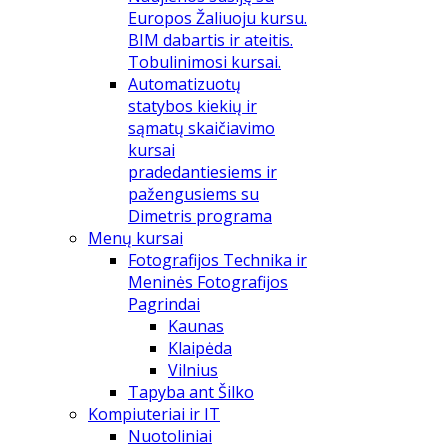
Europos Žaliuoju kursu.
BIM dabartis ir ateitis.
Tobulinimosi kursai.
Automatizuotų
statybos kiekių ir
sąmatų skaičiavimo
kursai
pradedantiesiems ir
pažengusiems su
Dimetris programa
Menų kursai
Fotografijos Technika ir
Meninės Fotografijos
Pagrindai
Kaunas
Klaipėda
Vilnius
Tapyba ant Šilko
Kompiuteriai ir IT
Nuotoliniai