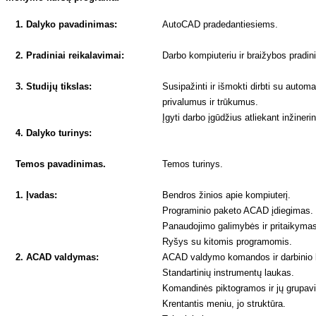
1. Dalyko pavadinimas:
AutoCAD pradedantiesiems.
2. Pradiniai reikalavimai:
Darbo kompiuteriu ir braižybos pradini
3. Studijų tikslas:
Susipažinti ir išmokti dirbti su auto
privalumus ir trūkumus.
Įgyti darbo įgūdžius atliekant inžineri
4. Dalyko turinys:
Temos pavadinimas.
Temos turinys.
1. Įvadas:
Bendros žinios apie kompiuterį.
Programinio paketo ACAD įdiegimas.
Panaudojimo galimybės ir pritaikyma
Ryšys su kitomis programomis.
2. ACAD valdymas:
ACAD valdymo komandos ir darbinio l
Standartinių instrumentų laukas.
Komandinės piktogramos ir jų grupavi
Krentantis meniu, jo struktūra.