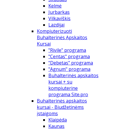
Kelmė
Jurbarkas
Vilkaviškis
Lazdijai
Kompiuterizuoti
Buhalterinės Apskaitos
Kursai
"Rivile" programa
"Centas" programa
"Debetas" programa
"Agnum" programa
Buhalterinės apskaitos
kursai + su
kompiuterine
programa Site.pro
Buhalterinės apskaitos
kursai - Biudžetinėms
įstaigoms
Klaipėda
Kaunas