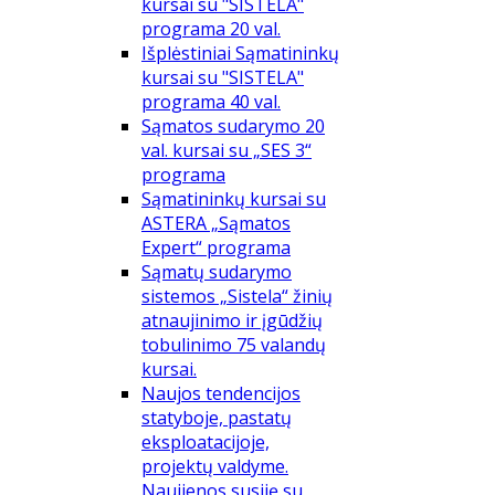
kursai su "SISTELA"
programa 20 val.
Išplėstiniai Sąmatininkų
kursai su "SISTELA"
programa 40 val.
Sąmatos sudarymo 20
val. kursai su „SES 3“
programa
Sąmatininkų kursai su
ASTERA „Sąmatos
Expert“ programa
Sąmatų sudarymo
sistemos „Sistela“ žinių
atnaujinimo ir įgūdžių
tobulinimo 75 valandų
kursai.
Naujos tendencijos
statyboje, pastatų
eksploatacijoje,
projektų valdyme.
Naujienos susiję su