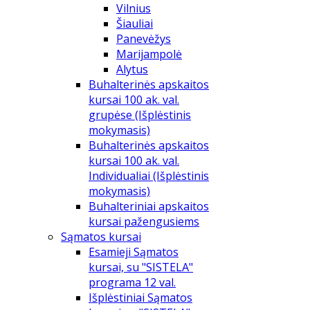
Vilnius
Šiauliai
Panevėžys
Marijampolė
Alytus
Buhalterinės apskaitos
kursai 100 ak. val.
grupėse (Išplėstinis
mokymasis)
Buhalterinės apskaitos
kursai 100 ak. val.
Individualiai (Išplėstinis
mokymasis)
Buhalteriniai apskaitos
kursai pažengusiems
Sąmatos kursai
Esamieji Sąmatos
kursai, su "SISTELA"
programa 12 val.
Išplėstiniai Sąmatos