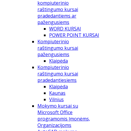
kompiuterinio
raštingumo kursai
pradedantiems ar
pažengusiems
WORD KURSAI
POWER POINT KURSAI
Kompiuterinio
raštingumo kursai
pažengusiems
Klaipėda
Kompiuterinio
raštingumo kursai
pradedantiesiems
Klaipėda
Kaunas
Vilnius
Mokymo kursai su
Microsoft Office
programomis Įmonėms,
Organizacijoms