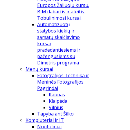
Europos Žaliuoju kursu.
BIM dabartis ir ateitis.
Tobulinimosi kursai.
Automatizuotų
statybos kiekių ir
sąmatų skaičiavimo
kursai
pradedantiesiems ir
pažengusiems su
Dimetris programa
Menų kursai
Fotografijos Technika ir
Meninės Fotografijos
Pagrindai
Kaunas
Klaipėda
Vilnius
Tapyba ant Šilko
Kompiuteriai ir IT
Nuotoliniai