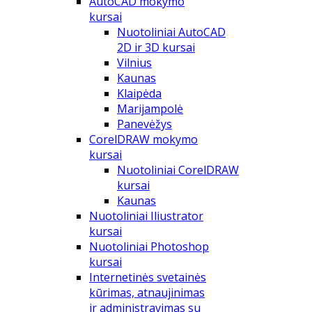
AutoCAD mokymo
kursai
Nuotoliniai AutoCAD
2D ir 3D kursai
Vilnius
Kaunas
Klaipėda
Marijampolė
Panevėžys
CorelDRAW mokymo
kursai
Nuotoliniai CorelDRAW
kursai
Kaunas
Nuotoliniai Iliustrator
kursai
Nuotoliniai Photoshop
kursai
Internetinės svetainės
kūrimas, atnaujinimas
ir administravimas su