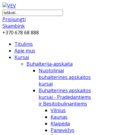
Prisijungti
Skambink
+370 678 68 888
Titulinis
Apie mus
Kursai
Buhalterija-apskaita
Nuotoliniai
buhalterinės apskaitos
kursai
Buhalterinės apskaitos
kursai - Pradedantiems
ir Besitobulinantiems
Vilnius
Kaunas
Klaipėda
Panevėžys