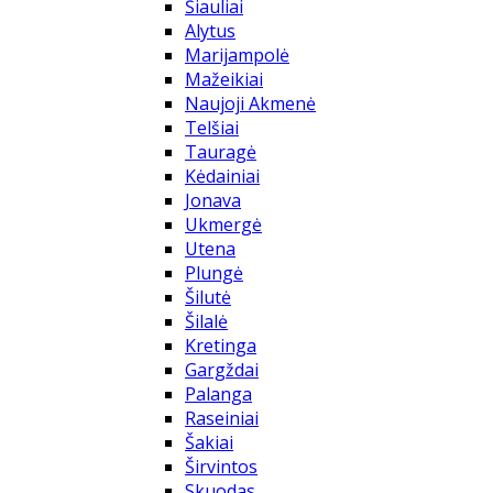
Šiauliai
Alytus
Marijampolė
Mažeikiai
Naujoji Akmenė
Telšiai
Tauragė
Kėdainiai
Jonava
Ukmergė
Utena
Plungė
Šilutė
Šilalė
Kretinga
Gargždai
Palanga
Raseiniai
Šakiai
Širvintos
Skuodas