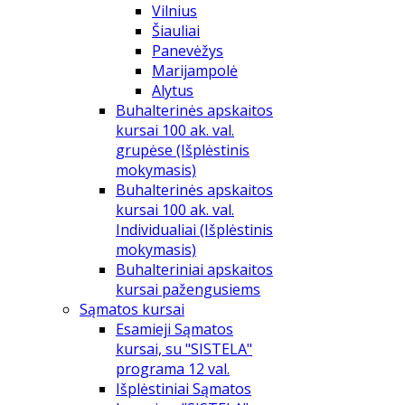
Vilnius
Šiauliai
Panevėžys
Marijampolė
Alytus
Buhalterinės apskaitos
kursai 100 ak. val.
grupėse (Išplėstinis
mokymasis)
Buhalterinės apskaitos
kursai 100 ak. val.
Individualiai (Išplėstinis
mokymasis)
Buhalteriniai apskaitos
kursai pažengusiems
Sąmatos kursai
Esamieji Sąmatos
kursai, su "SISTELA"
programa 12 val.
Išplėstiniai Sąmatos