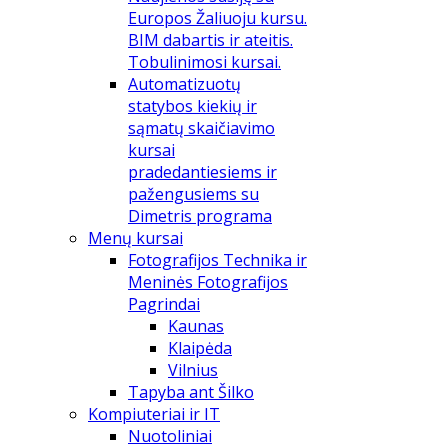
Europos Žaliuoju kursu.
BIM dabartis ir ateitis.
Tobulinimosi kursai.
Automatizuotų
statybos kiekių ir
sąmatų skaičiavimo
kursai
pradedantiesiems ir
pažengusiems su
Dimetris programa
Menų kursai
Fotografijos Technika ir
Meninės Fotografijos
Pagrindai
Kaunas
Klaipėda
Vilnius
Tapyba ant Šilko
Kompiuteriai ir IT
Nuotoliniai