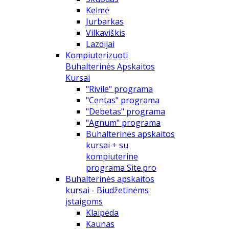
Kelmė
Jurbarkas
Vilkaviškis
Lazdijai
Kompiuterizuoti
Buhalterinės Apskaitos
Kursai
"Rivile" programa
"Centas" programa
"Debetas" programa
"Agnum" programa
Buhalterinės apskaitos
kursai + su
kompiuterine
programa Site.pro
Buhalterinės apskaitos
kursai - Biudžetinėms
įstaigoms
Klaipėda
Kaunas