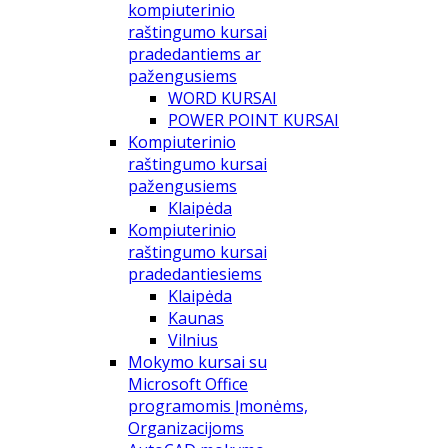
kompiuterinio
raštingumo kursai
pradedantiems ar
pažengusiems
WORD KURSAI
POWER POINT KURSAI
Kompiuterinio
raštingumo kursai
pažengusiems
Klaipėda
Kompiuterinio
raštingumo kursai
pradedantiesiems
Klaipėda
Kaunas
Vilnius
Mokymo kursai su
Microsoft Office
programomis Įmonėms,
Organizacijoms