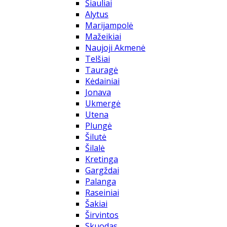
Šiauliai
Alytus
Marijampolė
Mažeikiai
Naujoji Akmenė
Telšiai
Tauragė
Kėdainiai
Jonava
Ukmergė
Utena
Plungė
Šilutė
Šilalė
Kretinga
Gargždai
Palanga
Raseiniai
Šakiai
Širvintos
Skuodas