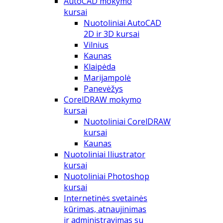
AutoCAD mokymo
kursai
Nuotoliniai AutoCAD
2D ir 3D kursai
Vilnius
Kaunas
Klaipėda
Marijampolė
Panevėžys
CorelDRAW mokymo
kursai
Nuotoliniai CorelDRAW
kursai
Kaunas
Nuotoliniai Iliustrator
kursai
Nuotoliniai Photoshop
kursai
Internetinės svetainės
kūrimas, atnaujinimas
ir administravimas su