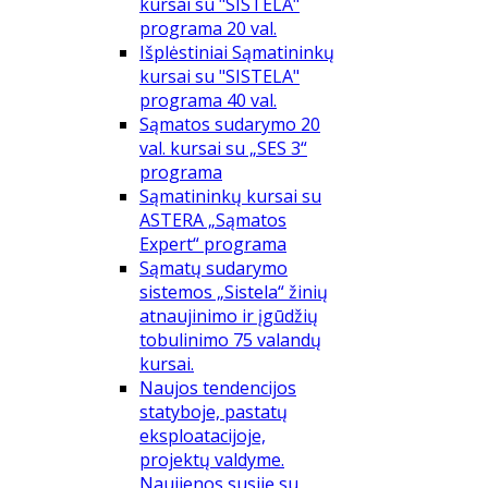
kursai su "SISTELA"
programa 20 val.
Išplėstiniai Sąmatininkų
kursai su "SISTELA"
programa 40 val.
Sąmatos sudarymo 20
val. kursai su „SES 3“
programa
Sąmatininkų kursai su
ASTERA „Sąmatos
Expert“ programa
Sąmatų sudarymo
sistemos „Sistela“ žinių
atnaujinimo ir įgūdžių
tobulinimo 75 valandų
kursai.
Naujos tendencijos
statyboje, pastatų
eksploatacijoje,
projektų valdyme.
Naujienos susiję su