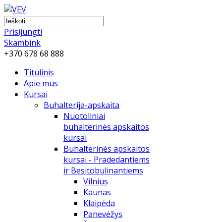
Prisijungti
Skambink
+370 678 68 888
Titulinis
Apie mus
Kursai
Buhalterija-apskaita
Nuotoliniai
buhalterinės apskaitos
kursai
Buhalterinės apskaitos
kursai - Pradedantiems
ir Besitobulinantiems
Vilnius
Kaunas
Klaipėda
Panevėžys