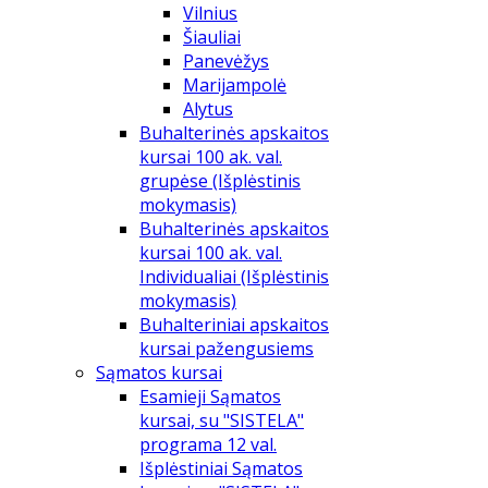
Vilnius
Šiauliai
Panevėžys
Marijampolė
Alytus
Buhalterinės apskaitos
kursai 100 ak. val.
grupėse (Išplėstinis
mokymasis)
Buhalterinės apskaitos
kursai 100 ak. val.
Individualiai (Išplėstinis
mokymasis)
Buhalteriniai apskaitos
kursai pažengusiems
Sąmatos kursai
Esamieji Sąmatos
kursai, su "SISTELA"
programa 12 val.
Išplėstiniai Sąmatos