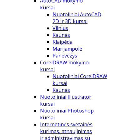
AutoCAD mokymo
kursai
Nuotoliniai AutoCAD
2D ir 3D kursai
Vilnius
Kaunas
Klaipėda
Marijampolė
Panevėžys
CorelDRAW mokymo
kursai
Nuotoliniai CorelDRAW
kursai
Kaunas
Nuotoliniai Iliustrator
kursai
Nuotoliniai Photoshop
kursai
Internetinės svetainės
kūrimas, atnaujinimas
ir administravimas su