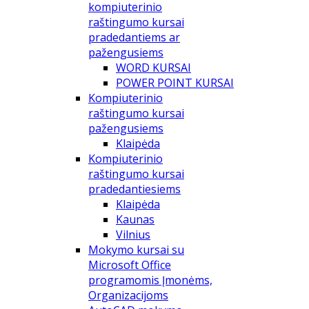
kompiuterinio
raštingumo kursai
pradedantiems ar
pažengusiems
WORD KURSAI
POWER POINT KURSAI
Kompiuterinio
raštingumo kursai
pažengusiems
Klaipėda
Kompiuterinio
raštingumo kursai
pradedantiesiems
Klaipėda
Kaunas
Vilnius
Mokymo kursai su
Microsoft Office
programomis Įmonėms,
Organizacijoms