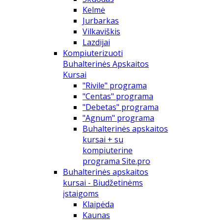
Kelmė
Jurbarkas
Vilkaviškis
Lazdijai
Kompiuterizuoti
Buhalterinės Apskaitos
Kursai
"Rivile" programa
"Centas" programa
"Debetas" programa
"Agnum" programa
Buhalterinės apskaitos
kursai + su
kompiuterine
programa Site.pro
Buhalterinės apskaitos
kursai - Biudžetinėms
įstaigoms
Klaipėda
Kaunas