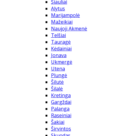
Šiauliai
Alytus
Marijampolė
Mažeikiai
Naujoji Akmenė
Telšiai
Tauragė
Kėdainiai
Jonava
Ukmergė
Utena
Plungė
Šilutė
Šilalė
Kretinga
Gargždai
Palanga
Raseiniai
Šakiai
Širvintos
Skuodas