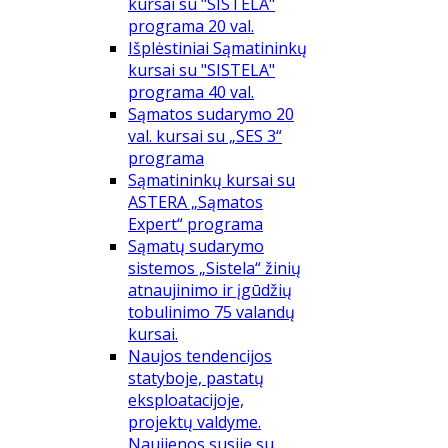
kursai su "SISTELA"
programa 20 val.
Išplėstiniai Sąmatininkų
kursai su "SISTELA"
programa 40 val.
Sąmatos sudarymo 20
val. kursai su „SES 3“
programa
Sąmatininkų kursai su
ASTERA „Sąmatos
Expert“ programa
Sąmatų sudarymo
sistemos „Sistela“ žinių
atnaujinimo ir įgūdžių
tobulinimo 75 valandų
kursai.
Naujos tendencijos
statyboje, pastatų
eksploatacijoje,
projektų valdyme.
Naujienos susiję su