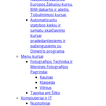
Europos Žaliuoju kursu.
BIM dabartis ir ateitis.
Tobulinimosi kursai.
Automatizuotų
statybos kiekių ir
sąmatų skaičiavimo
kursai
pradedantiesiems ir
pažengusiems su
Dimetris programa
Menų kursai
Fotografijos Technika ir
Meninės Fotografijos
Pagrindai
Kaunas
Klaipėda
Vilnius
Tapyba ant Šilko
Kompiuteriai ir IT
Nuotoliniai