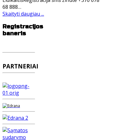
EidikaitisRegistracija sms žinute +370 678
68 888…
Skaityti daugiau ...
Registracijos
baneris
PARTNERIAI