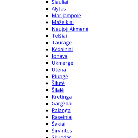
Šiauliai
Alytus
Marijampolė
Mažeikiai
Naujoji Akmenė
Telšiai
Tauragė
Kėdainiai
Jonava
Ukmergė
Utena
Plungė
Šilutė
Šilalė
Kretinga
Gargždai
Palanga
Raseiniai
Šakiai
Širvintos
Skuodas