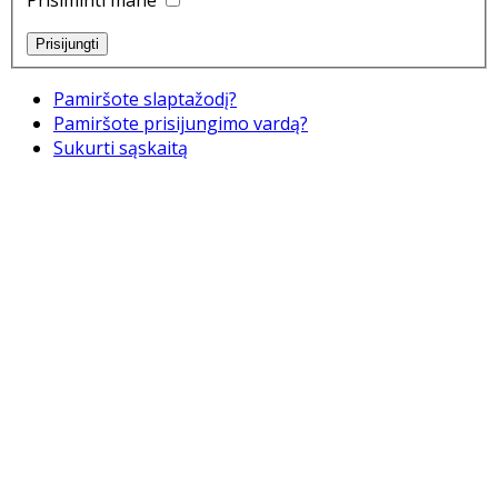
Prisiminti mane
Pamiršote slaptažodį?
Pamiršote prisijungimo vardą?
Sukurti sąskaitą