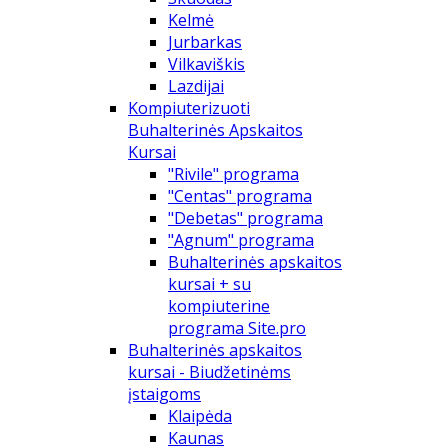
Kelmė
Jurbarkas
Vilkaviškis
Lazdijai
Kompiuterizuoti
Buhalterinės Apskaitos
Kursai
"Rivile" programa
"Centas" programa
"Debetas" programa
"Agnum" programa
Buhalterinės apskaitos
kursai + su
kompiuterine
programa Site.pro
Buhalterinės apskaitos
kursai - Biudžetinėms
įstaigoms
Klaipėda
Kaunas