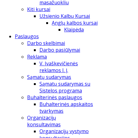
masažuokliu
Kiti kursai
Užsienio Kalbų Kursai
Anglų kalbos kursai
Klaipėda
Paslaugos
Darbo skelbimai
Darbo pasiūlymai
Reklama
V. Ivaškevičienės
reklamos I. Į.
Sąmatų sudarymas
Sąmatų sudarymas su
Sistelos programa
Buhalterinės paslaugos
Buhalterinės apskaitos
tvarkymas
Organizacijų
konsultavimas
Organizacijų vystymo