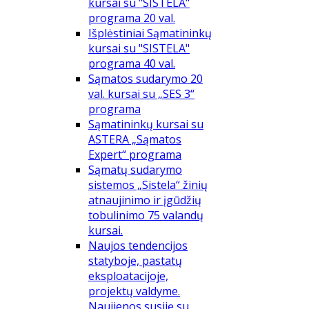
kursai su "SISTELA"
programa 20 val.
Išplėstiniai Sąmatininkų
kursai su "SISTELA"
programa 40 val.
Sąmatos sudarymo 20
val. kursai su „SES 3“
programa
Sąmatininkų kursai su
ASTERA „Sąmatos
Expert“ programa
Sąmatų sudarymo
sistemos „Sistela“ žinių
atnaujinimo ir įgūdžių
tobulinimo 75 valandų
kursai.
Naujos tendencijos
statyboje, pastatų
eksploatacijoje,
projektų valdyme.
Naujienos susiję su