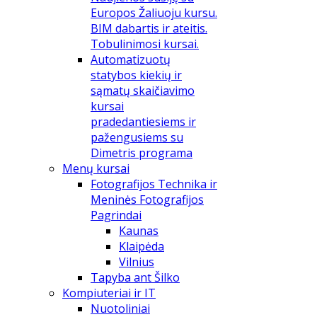
Europos Žaliuoju kursu.
BIM dabartis ir ateitis.
Tobulinimosi kursai.
Automatizuotų
statybos kiekių ir
sąmatų skaičiavimo
kursai
pradedantiesiems ir
pažengusiems su
Dimetris programa
Menų kursai
Fotografijos Technika ir
Meninės Fotografijos
Pagrindai
Kaunas
Klaipėda
Vilnius
Tapyba ant Šilko
Kompiuteriai ir IT
Nuotoliniai