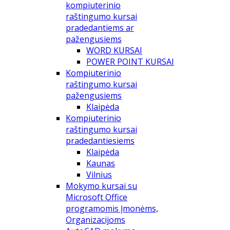
kompiuterinio
raštingumo kursai
pradedantiems ar
pažengusiems
WORD KURSAI
POWER POINT KURSAI
Kompiuterinio
raštingumo kursai
pažengusiems
Klaipėda
Kompiuterinio
raštingumo kursai
pradedantiesiems
Klaipėda
Kaunas
Vilnius
Mokymo kursai su
Microsoft Office
programomis Įmonėms,
Organizacijoms