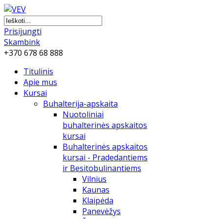
Prisijungti
Skambink
+370 678 68 888
Titulinis
Apie mus
Kursai
Buhalterija-apskaita
Nuotoliniai
buhalterinės apskaitos
kursai
Buhalterinės apskaitos
kursai - Pradedantiems
ir Besitobulinantiems
Vilnius
Kaunas
Klaipėda
Panevėžys