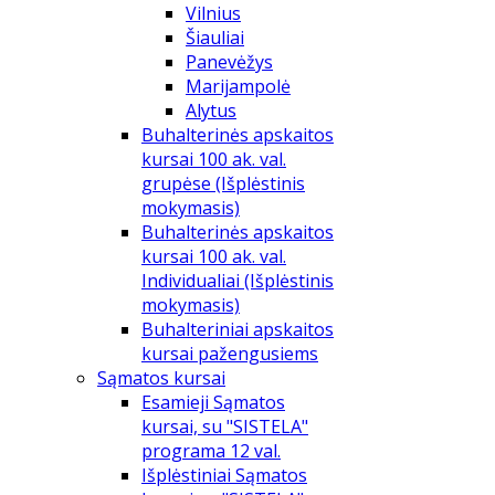
Vilnius
Šiauliai
Panevėžys
Marijampolė
Alytus
Buhalterinės apskaitos
kursai 100 ak. val.
grupėse (Išplėstinis
mokymasis)
Buhalterinės apskaitos
kursai 100 ak. val.
Individualiai (Išplėstinis
mokymasis)
Buhalteriniai apskaitos
kursai pažengusiems
Sąmatos kursai
Esamieji Sąmatos
kursai, su "SISTELA"
programa 12 val.
Išplėstiniai Sąmatos