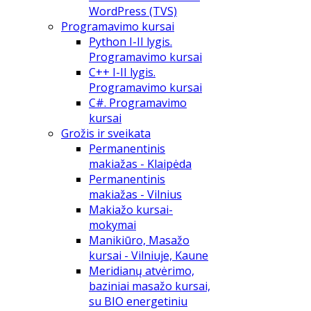
WordPress (TVS)
Programavimo kursai
Python I-II lygis.
Programavimo kursai
C++ I-II lygis.
Programavimo kursai
C#. Programavimo
kursai
Grožis ir sveikata
Permanentinis
makiažas - Klaipėda
Permanentinis
makiažas - Vilnius
Makiažo kursai-
mokymai
Manikiūro, Masažo
kursai - Vilniuje, Kaune
Meridianų atvėrimo,
baziniai masažo kursai,
su BIO energetiniu