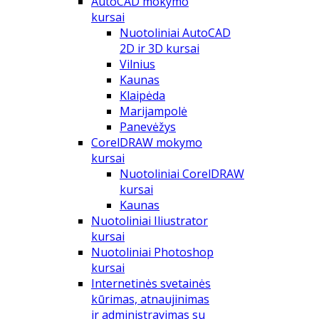
AutoCAD mokymo
kursai
Nuotoliniai AutoCAD
2D ir 3D kursai
Vilnius
Kaunas
Klaipėda
Marijampolė
Panevėžys
CorelDRAW mokymo
kursai
Nuotoliniai CorelDRAW
kursai
Kaunas
Nuotoliniai Iliustrator
kursai
Nuotoliniai Photoshop
kursai
Internetinės svetainės
kūrimas, atnaujinimas
ir administravimas su