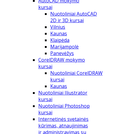
AutoCAD mokymo
kursai
Nuotoliniai AutoCAD
2D ir 3D kursai
Vilnius
Kaunas
Klaipėda
Marijampolė
Panevėžys
CorelDRAW mokymo
kursai
Nuotoliniai CorelDRAW
kursai
Kaunas
Nuotoliniai Iliustrator
kursai
Nuotoliniai Photoshop
kursai
Internetinės svetainės
kūrimas, atnaujinimas
ir administravimas su