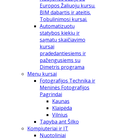
Europos Žaliuoju kursu.
BIM dabartis ir ateitis.
Tobulinimosi kursai.
Automatizuotų
statybos kiekių ir
sąmatų skaičiavimo
kursai
pradedantiesiems ir
pažengusiems su
Dimetris programa
Menų kursai
Fotografijos Technika ir
Meninės Fotografijos
Pagrindai
Kaunas
Klaipėda
Vilnius
Tapyba ant Šilko
Kompiuteriai ir IT
Nuotoliniai