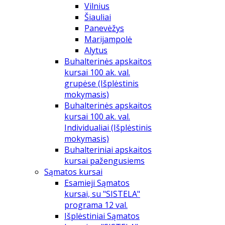
Vilnius
Šiauliai
Panevėžys
Marijampolė
Alytus
Buhalterinės apskaitos
kursai 100 ak. val.
grupėse (Išplėstinis
mokymasis)
Buhalterinės apskaitos
kursai 100 ak. val.
Individualiai (Išplėstinis
mokymasis)
Buhalteriniai apskaitos
kursai pažengusiems
Sąmatos kursai
Esamieji Sąmatos
kursai, su "SISTELA"
programa 12 val.
Išplėstiniai Sąmatos