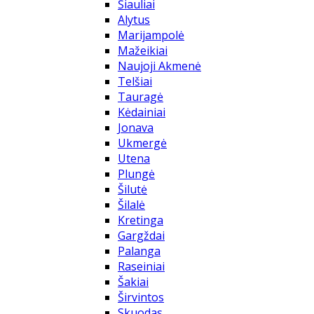
Šiauliai
Alytus
Marijampolė
Mažeikiai
Naujoji Akmenė
Telšiai
Tauragė
Kėdainiai
Jonava
Ukmergė
Utena
Plungė
Šilutė
Šilalė
Kretinga
Gargždai
Palanga
Raseiniai
Šakiai
Širvintos
Skuodas