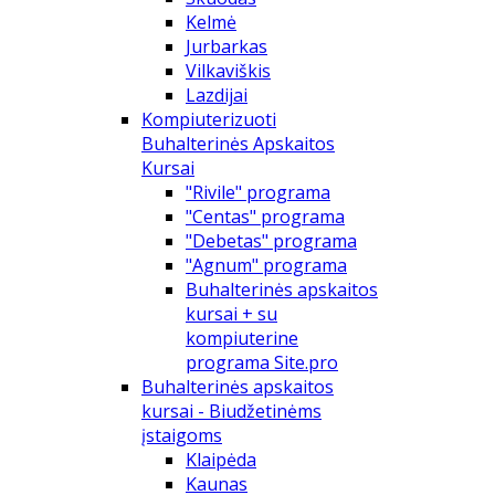
Kelmė
Jurbarkas
Vilkaviškis
Lazdijai
Kompiuterizuoti
Buhalterinės Apskaitos
Kursai
"Rivile" programa
"Centas" programa
"Debetas" programa
"Agnum" programa
Buhalterinės apskaitos
kursai + su
kompiuterine
programa Site.pro
Buhalterinės apskaitos
kursai - Biudžetinėms
įstaigoms
Klaipėda
Kaunas