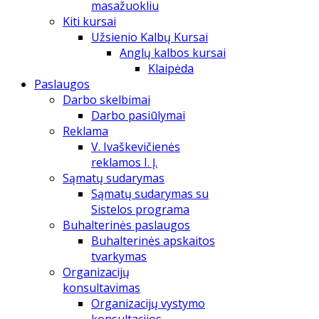
masažuokliu
Kiti kursai
Užsienio Kalbų Kursai
Anglų kalbos kursai
Klaipėda
Paslaugos
Darbo skelbimai
Darbo pasiūlymai
Reklama
V. Ivaškevičienės
reklamos I. Į.
Sąmatų sudarymas
Sąmatų sudarymas su
Sistelos programa
Buhalterinės paslaugos
Buhalterinės apskaitos
tvarkymas
Organizacijų
konsultavimas
Organizacijų vystymo