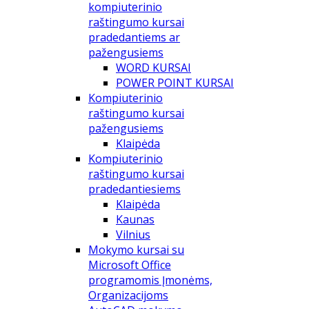
kompiuterinio
raštingumo kursai
pradedantiems ar
pažengusiems
WORD KURSAI
POWER POINT KURSAI
Kompiuterinio
raštingumo kursai
pažengusiems
Klaipėda
Kompiuterinio
raštingumo kursai
pradedantiesiems
Klaipėda
Kaunas
Vilnius
Mokymo kursai su
Microsoft Office
programomis Įmonėms,
Organizacijoms