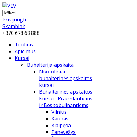
Prisijungti
Skambink
+370 678 68 888
Titulinis
Apie mus
Kursai
Buhalterija-apskaita
Nuotoliniai
buhalterinės apskaitos
kursai
Buhalterinės apskaitos
kursai - Pradedantiems
ir Besitobulinantiems
Vilnius
Kaunas
Klaipėda
Panevėžys