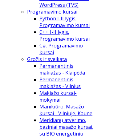
WordPress (TVS)
Programavimo kursai
Python I-II lygis.
Programavimo kursai
C++ I-II lygis.
Programavimo kursai
C#. Programavimo
kursai
Grožis ir sveikata
Permanentinis
makiažas - Klaipėda
Permanentinis
makiažas - Vilnius
Makiažo kursai-
mokymai
Manikiūro, Masažo
kursai - Vilniuje, Kaune
Meridianų atvėrimo,
baziniai masažo kursai,
su BIO energetiniu