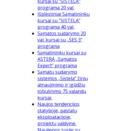
kursai su "SISTELA"
programa 20 val.
Išplėstiniai Sąmatininkų
kursai su "SISTELA"
programa 40 val.
Sąmatos sudarymo 20
val. kursai su „SES 3“
programa
Sąmatininkų kursai su
ASTERA „Sąmatos
Expert“ programa
Sąmatų sudarymo
sistemos „Sistela“ žinių
atnaujinimo ir įgūdžių
tobulinimo 75 valandų
kursai.
Naujos tendencijos
statyboje, pastatų
eksploatacijoje,
projektų valdyme.
Naujienos susiję su