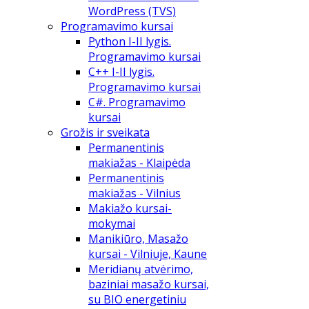
WordPress (TVS)
Programavimo kursai
Python I-II lygis.
Programavimo kursai
C++ I-II lygis.
Programavimo kursai
C#. Programavimo
kursai
Grožis ir sveikata
Permanentinis
makiažas - Klaipėda
Permanentinis
makiažas - Vilnius
Makiažo kursai-
mokymai
Manikiūro, Masažo
kursai - Vilniuje, Kaune
Meridianų atvėrimo,
baziniai masažo kursai,
su BIO energetiniu