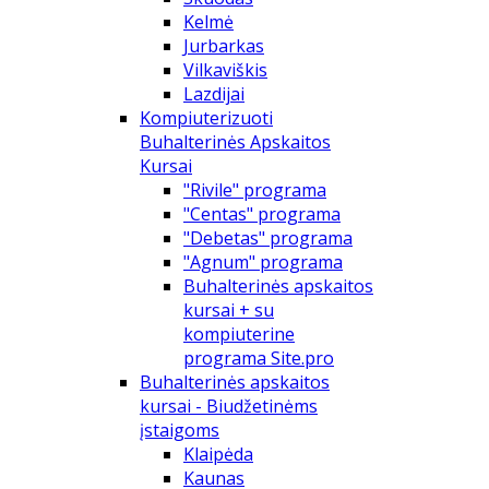
Kelmė
Jurbarkas
Vilkaviškis
Lazdijai
Kompiuterizuoti
Buhalterinės Apskaitos
Kursai
"Rivile" programa
"Centas" programa
"Debetas" programa
"Agnum" programa
Buhalterinės apskaitos
kursai + su
kompiuterine
programa Site.pro
Buhalterinės apskaitos
kursai - Biudžetinėms
įstaigoms
Klaipėda
Kaunas