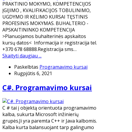
PRAKTINIO MOKYMO, KOMPETENCIJOS
ĮGIJIMO , KVALIFIKACIJOS TOBULINIMO,
UGDYMO IR KĖLIMO KURSAI TĘSTINIS
PROFESINIS MOKYMAS. BUHALTERIO -
APSKAITININKO KOMPETENCIJA
>Planuojamos buhalterinės apskaitos
kursų datos< Informacija ir registracija tel.
+370 678 68888.Registracija sms…
Skaityti daugiau ...
Paskelbtas
Programavimo kursai
Rugpjūtis 6, 2021
C#. Programavimo kursai
​C # tai į objektą orientuota programavimo
kalba, sukurta Microsoft inžinierių
grupės.Ji yra paremta C++ ir Java kalbomis.
Kalba kurta balansuojant tarp galingumo