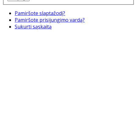
Pamiršote slaptažodį?
Pamiršote prisijungimo vardą?
Sukurti sąskaitą