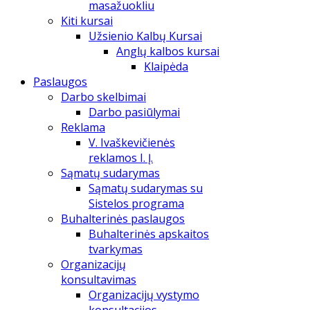
masažuokliu
Kiti kursai
Užsienio Kalbų Kursai
Anglų kalbos kursai
Klaipėda
Paslaugos
Darbo skelbimai
Darbo pasiūlymai
Reklama
V. Ivaškevičienės
reklamos I. Į.
Sąmatų sudarymas
Sąmatų sudarymas su
Sistelos programa
Buhalterinės paslaugos
Buhalterinės apskaitos
tvarkymas
Organizacijų
konsultavimas
Organizacijų vystymo