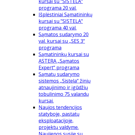
kursai su "SISTELA"
programa 20 val.
Išplėstiniai Sąmatininkų
kursai su "SISTELA"
programa 40 val.
Sąmatos sudarymo 20
val. kursai su „SES 3“
programa
Sąmatininkų kursai su
ASTERA „Sąmatos
Expert“ programa
Sąmatų sudarymo
sistemos „Sistela“ žinių
atnaujinimo ir įgūdžių
tobulinimo 75 valandų
kursai.
Naujos tendencijos
statyboje, pastatų
eksploatacijoje,
projektų valdyme.
Naujienos susiję su