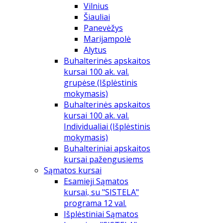
Vilnius
Šiauliai
Panevėžys
Marijampolė
Alytus
Buhalterinės apskaitos
kursai 100 ak. val.
grupėse (Išplėstinis
mokymasis)
Buhalterinės apskaitos
kursai 100 ak. val.
Individualiai (Išplėstinis
mokymasis)
Buhalteriniai apskaitos
kursai pažengusiems
Sąmatos kursai
Esamieji Sąmatos
kursai, su "SISTELA"
programa 12 val.
Išplėstiniai Sąmatos