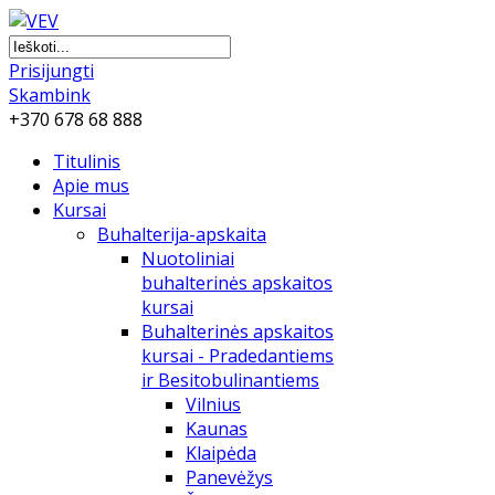
Prisijungti
Skambink
+370 678 68 888
Titulinis
Apie mus
Kursai
Buhalterija-apskaita
Nuotoliniai
buhalterinės apskaitos
kursai
Buhalterinės apskaitos
kursai - Pradedantiems
ir Besitobulinantiems
Vilnius
Kaunas
Klaipėda
Panevėžys