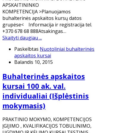
APSKAITININKO
KOMPETENCIJA >Planuojamos
buhalterinės apskaitos kursų datos
grupėse< Informacija ir registracija tel.
+370 678 68 888Atsakingas…
Skaityti daugiau ...
Paskelbtas
Nuotoliniai buhalterinės
apskaitos kursai
Balandis 10, 2015
Buhalterinės apskaitos
kursai 100 ak. val.
individualiai (Išplėstinis
mokymasis)
PRAKTINIO MOKYMO, KOMPETENCIJOS
ĮGIJIMO , KVALIFIKACIJOS TOBULINIMO,
UGDYMO IR KĖLIMO KURSAI TĘSTINIS