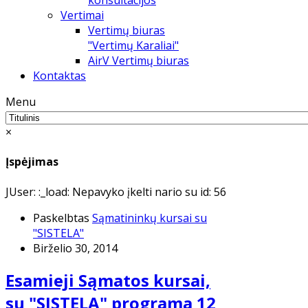
konsultacijos
Vertimai
Vertimų biuras
"Vertimų Karaliai"
AirV Vertimų biuras
Kontaktas
Menu
×
Įspėjimas
JUser: :_load: Nepavyko įkelti nario su id: 56
Paskelbtas
Sąmatininkų kursai su
"SISTELA"
Birželio 30, 2014
Esamieji Sąmatos kursai,
su "SISTELA" programa 12