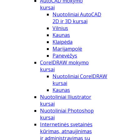
AutoCAD mokymo
kursai
Nuotoliniai AutoCAD
2D ir 3D kursai
Vilnius
Kaunas
Klaipėda
Marijampolė
Panevėžys
CorelDRAW mokymo
kursai
Nuotoliniai CorelDRAW
kursai
Kaunas
Nuotoliniai Iliustrator
kursai
Nuotoliniai Photoshop
kursai
Internetinės svetainės
kūrimas, atnaujinimas
ir administravimas su