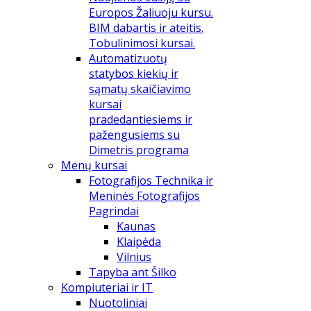
Europos Žaliuoju kursu.
BIM dabartis ir ateitis.
Tobulinimosi kursai.
Automatizuotų
statybos kiekių ir
sąmatų skaičiavimo
kursai
pradedantiesiems ir
pažengusiems su
Dimetris programa
Menų kursai
Fotografijos Technika ir
Meninės Fotografijos
Pagrindai
Kaunas
Klaipėda
Vilnius
Tapyba ant Šilko
Kompiuteriai ir IT
Nuotoliniai