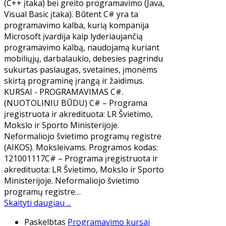
(C++ įtaka) bei greito programavimo (Java,
Visual Basic įtaka). Būtent C# yra ta
programavimo kalba, kurią kompanija
Microsoft įvardija kaip lyderiaujančią
programavimo kalbą, naudojamą kuriant
mobiliųjų, darbalaukio, debesies pagrindu
sukurtas paslaugas, svetaines, įmonėms
skirtą programinę įrangą ir žaidimus.
KURSAI - PROGRAMAVIMAS C#.
(NUOTOLINIU BŪDU) C# – Programa
įregistruota ir akredituota: LR Švietimo,
Mokslo ir Sporto Ministerijoje.
Neformaliojo švietimo programų registre
(AIKOS). Moksleivams. Programos kodas:
121001117C# – Programa įregistruota ir
akredituota: LR Švietimo, Mokslo ir Sporto
Ministerijoje. Neformaliojo švietimo
programų registre…
Skaityti daugiau ...
Paskelbtas
Programavimo kursai