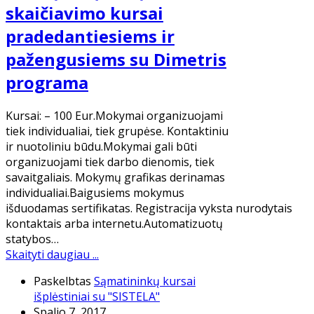
skaičiavimo kursai
pradedantiesiems ir
pažengusiems su Dimetris
programa
Kursai: – 100 Eur.Mokymai organizuojami
tiek individualiai, tiek grupėse. Kontaktiniu
ir nuotoliniu būdu.Mokymai gali būti
organizuojami tiek darbo dienomis, tiek
savaitgaliais. Mokymų grafikas derinamas
individualiai.Baigusiems mokymus
išduodamas sertifikatas. Registracija vyksta nurodytais
kontaktais arba internetu.Automatizuotų
statybos…
Skaityti daugiau ...
Paskelbtas
Sąmatininkų kursai
išplėstiniai su "SISTELA"
Spalio 7, 2017