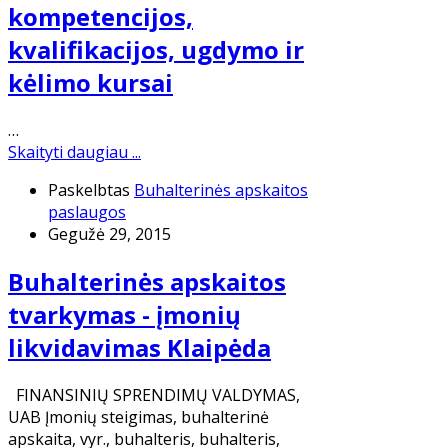
kompetencijos,
kvalifikacijos, ugdymo ir
kėlimo kursai
…
Skaityti daugiau ...
Paskelbtas
Buhalterinės apskaitos
paslaugos
Gegužė 29, 2015
Buhalterinės apskaitos
tvarkymas - įmonių
likvidavimas Klaipėda
FINANSINIŲ SPRENDIMŲ VALDYMAS,
UAB ​Įmonių steigimas, buhalterinė
apskaita, vyr., buhalteris, buhalteris,