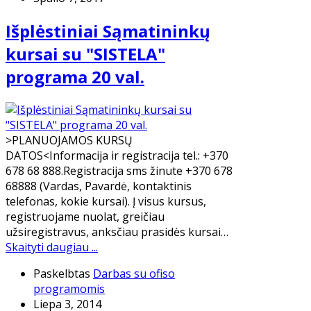
Išplėstiniai Sąmatininkų
kursai su "SISTELA"
programa 20 val.
>PLANUOJAMOS KURSŲ
DATOS<Informacija ir registracija tel.: +370
678 68 888.Registracija sms žinute +370 678
68888 (Vardas, Pavardė, kontaktinis
telefonas, kokie kursai). Į visus kursus,
registruojame nuolat, greičiau
užsiregistravus, anksčiau prasidės kursai…
Skaityti daugiau ...
Paskelbtas
Darbas su ofiso
programomis
Liepa 3, 2014