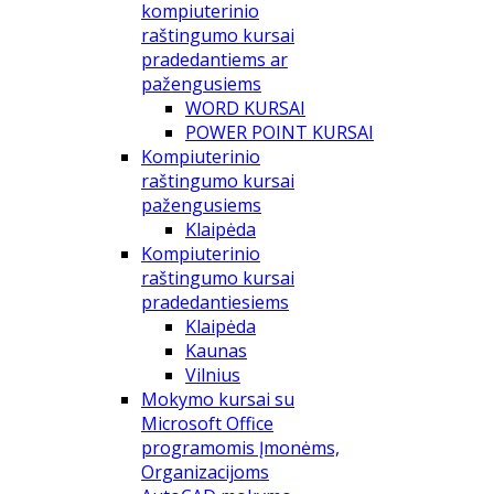
kompiuterinio
raštingumo kursai
pradedantiems ar
pažengusiems
WORD KURSAI
POWER POINT KURSAI
Kompiuterinio
raštingumo kursai
pažengusiems
Klaipėda
Kompiuterinio
raštingumo kursai
pradedantiesiems
Klaipėda
Kaunas
Vilnius
Mokymo kursai su
Microsoft Office
programomis Įmonėms,
Organizacijoms