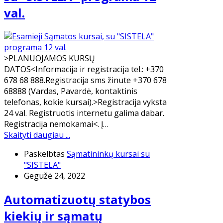
val.
>PLANUOJAMOS KURSŲ
DATOS<Informacija ir registracija tel.: +370
678 68 888.Registracija sms žinute +370 678
68888 (Vardas, Pavardė, kontaktinis
telefonas, kokie kursai).>Registracija vyksta
24 val. Registruotis internetu galima dabar.
Registracija nemokamai<. Į…
Skaityti daugiau ...
Paskelbtas
Sąmatininkų kursai su
"SISTELA"
Gegužė 24, 2022
Automatizuotų statybos
kiekių ir sąmatų