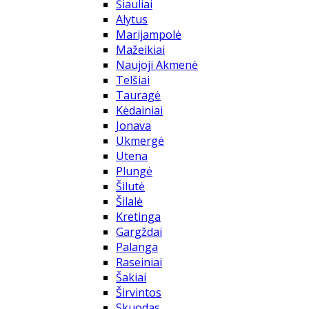
Šiauliai
Alytus
Marijampolė
Mažeikiai
Naujoji Akmenė
Telšiai
Tauragė
Kėdainiai
Jonava
Ukmergė
Utena
Plungė
Šilutė
Šilalė
Kretinga
Gargždai
Palanga
Raseiniai
Šakiai
Širvintos
Skuodas