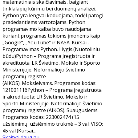
matematiniais skaičiavimais, baigiant
tinklalapių kūrimu bei duomenų analizei.
Python yra lengvai koduojama, todėl patogi
pradedantiems vartotojams. Python
programavimo kalba buvo naudojama
kuriant programas tokioms įmonėms kaip
„Google“, „YouTube“ ir NASA. Kursai - ​
Programavimas Python. I lygis.(Nuotoliniu
būdu)Python – Programa įregistruota ir
akredituota: LR Švietimo, Mokslo ir Sporto
Ministerijoje. Neformaliojo švietimo
programų registre
(AIKOS). Moksleivams. Programos kodas:
121001116Python – Programa įregistruota
ir akredituota: LR Švietimo, Mokslo ir
Sporto Ministerijoje. Neformaliojo švietimo
programų registre (AIKOS). Suaugusiems.
Programos kodas: 223002474 (15
užsiėmimų, užsiėmimo trukmė – 3 val. VISO:
45 val.)Kursai…
Skaityti daugiau ...